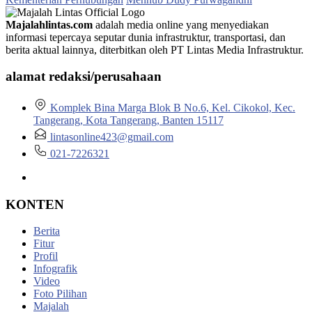
Majalahlintas.com
adalah media online yang menyediakan
informasi tepercaya seputar dunia infrastruktur, transportasi, dan
berita aktual lainnya, diterbitkan oleh PT Lintas Media Infrastruktur.
alamat redaksi/perusahaan
Komplek Bina Marga Blok B No.6, Kel. Cikokol, Kec.
Tangerang, Kota Tangerang, Banten 15117
lintasonline423@gmail.com
021-7226321
KONTEN
Berita
Fitur
Profil
Infografik
Video
Foto Pilihan
Majalah