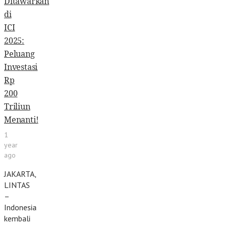
Ditawarkan
di
ICI
2025:
Peluang
Investasi
Rp
200
Triliun
Menanti!
1
year
ago
JAKARTA,
LINTAS
–
Indonesia
kembali