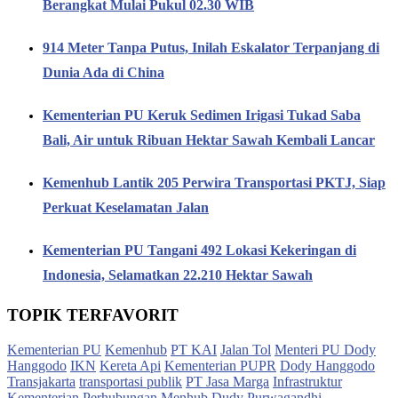
Berangkat Mulai Pukul 02.30 WIB
914 Meter Tanpa Putus, Inilah Eskalator Terpanjang di
Dunia Ada di China
Kementerian PU Keruk Sedimen Irigasi Tukad Saba
Bali, Air untuk Ribuan Hektar Sawah Kembali Lancar
Kemenhub Lantik 205 Perwira Transportasi PKTJ, Siap
Perkuat Keselamatan Jalan
Kementerian PU Tangani 492 Lokasi Kekeringan di
Indonesia, Selamatkan 22.210 Hektar Sawah
TOPIK TERFAVORIT
Kementerian PU
Kemenhub
PT KAI
Jalan Tol
Menteri PU Dody
Hanggodo
IKN
Kereta Api
Kementerian PUPR
Dody Hanggodo
Transjakarta
transportasi publik
PT Jasa Marga
Infrastruktur
Kementerian Perhubungan
Menhub Dudy Purwagandhi