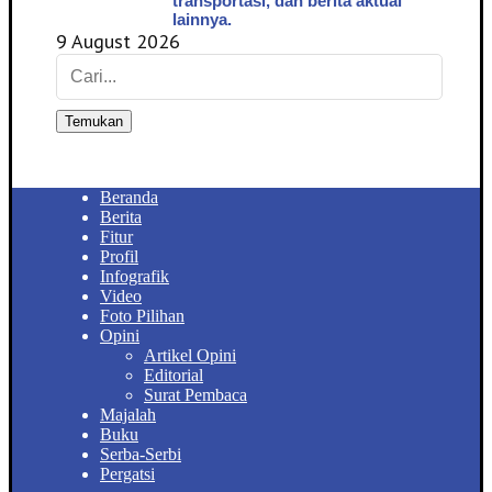
transportasi, dan berita aktual
lainnya.
9 August 2026
Temukan
Beranda
Berita
Fitur
Profil
Infografik
Video
Foto Pilihan
Opini
Artikel Opini
Editorial
Surat Pembaca
Majalah
Buku
Serba-Serbi
Pergatsi