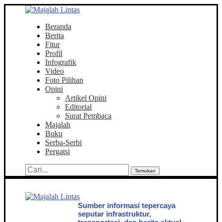
Beranda
Berita
Fitur
Profil
Infografik
Video
Foto Pilihan
Opini
Artikel Opini
Editorial
Surat Pembaca
Majalah
Buku
Serba-Serbi
Pergatsi
Temukan
Sumber informasi tepercaya
seputar infrastruktur,