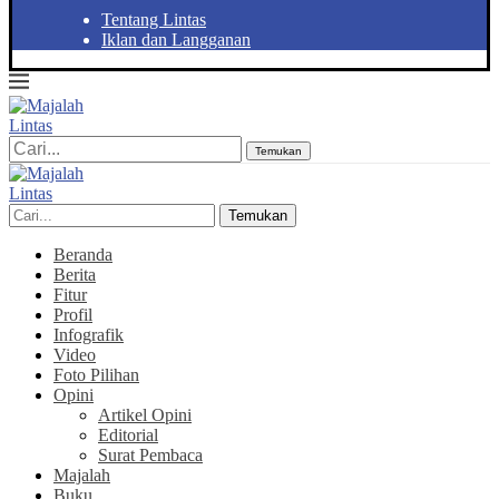
Tentang Lintas
Iklan dan Langganan
Temukan
Temukan
Beranda
Berita
Fitur
Profil
Infografik
Video
Foto Pilihan
Opini
Artikel Opini
Editorial
Surat Pembaca
Majalah
Buku