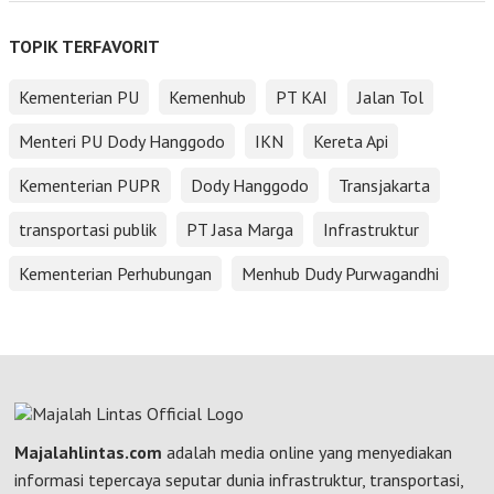
TOPIK TERFAVORIT
Kementerian PU
Kemenhub
PT KAI
Jalan Tol
Menteri PU Dody Hanggodo
IKN
Kereta Api
Kementerian PUPR
Dody Hanggodo
Transjakarta
transportasi publik
PT Jasa Marga
Infrastruktur
Kementerian Perhubungan
Menhub Dudy Purwagandhi
Majalahlintas.com
adalah media online yang menyediakan
informasi tepercaya seputar dunia infrastruktur, transportasi,