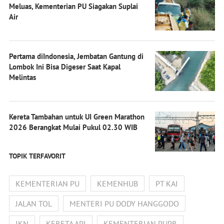
Meluas, Kementerian PU Siagakan Suplai
Air
Pertama diIndonesia, Jembatan Gantung di
Lombok Ini Bisa Digeser Saat Kapal
Melintas
Kereta Tambahan untuk UI Green Marathon
2026 Berangkat Mulai Pukul 02.30 WIB
TOPIK TERFAVORIT
KEMENTERIAN PU
KEMENHUB
PT KAI
JALAN TOL
MENTERI PU DODY HANGGODO
IKN
KERETA API
KEMENTERIAN PUPR