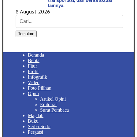
transportasi, dan berita aktual
lainnya.
8 August 2026
Temukan
Beranda
Berita
Fitur
Profil
Infografik
Video
Foto Pilihan
Opini
Artikel Opini
Editorial
Surat Pembaca
Majalah
Buku
Serba-Serbi
Pergatsi