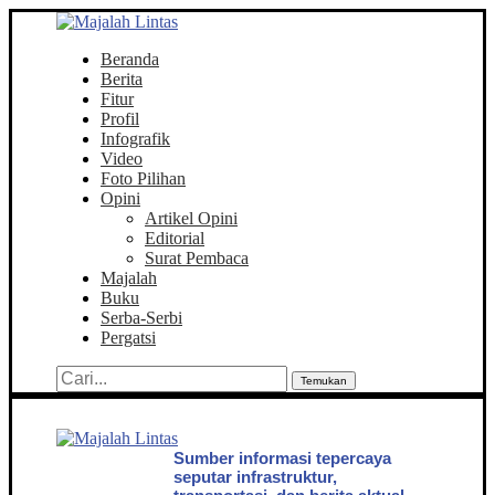
Beranda
Berita
Fitur
Profil
Infografik
Video
Foto Pilihan
Opini
Artikel Opini
Editorial
Surat Pembaca
Majalah
Buku
Serba-Serbi
Pergatsi
Temukan
Sumber informasi tepercaya
seputar infrastruktur,