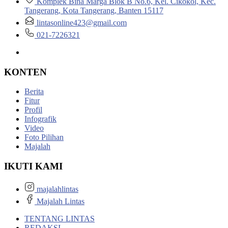
Komplek Bina Marga Blok B No.6, Kel. Cikokol, Kec.
Tangerang, Kota Tangerang, Banten 15117
lintasonline423@gmail.com
021-7226321
KONTEN
Berita
Fitur
Profil
Infografik
Video
Foto Pilihan
Majalah
IKUTI KAMI
majalahlintas
Majalah Lintas
TENTANG LINTAS
REDAKSI