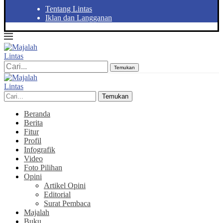
Tentang Lintas
Iklan dan Langganan
Temukan
Temukan
Beranda
Berita
Fitur
Profil
Infografik
Video
Foto Pilihan
Opini
Artikel Opini
Editorial
Surat Pembaca
Majalah
Buku