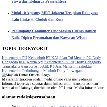
Siswa dari Keluarga Prasejahtera
Mulai 10 Agustus, MRT Jakarta Terapkan Rekayasa
Lalu Lintas di Glodok dan Kota
Penumpang Commuter Line Stasiun Citeras Banten
Naik, Dipicu Perumahan dan Kawasan Wisata
TOPIK TERFAVORIT
Kementerian PU
Kemenhub
PT KAI
Jalan Tol
Menteri PU Dody
Hanggodo
IKN
Kereta Api
Kementerian PUPR
Dody Hanggodo
Transjakarta
transportasi publik
PT Jasa Marga
Infrastruktur
Kementerian Perhubungan
Menhub Dudy Purwagandhi
Majalahlintas.com
adalah media online yang menyediakan
informasi tepercaya seputar dunia infrastruktur, transportasi, dan
berita aktual lainnya, diterbitkan oleh PT Lintas Media Infrastruktur.
alamat redaksi/perusahaan