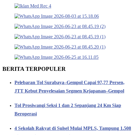
BERITA TERPOPULER
Pelebaran Tol Surabaya–Gempol Capai 97,77 Persen,
JTT Kebut Penyelesaian Segmen Kejapanan–Gempol
Tol Prosiwangi Seksi 1 dan 2 Sepanjang 24 Km Siap
Beroperasi
4 Sekolah Rakyat di Sulsel Mulai MPLS, Tampung 1.508