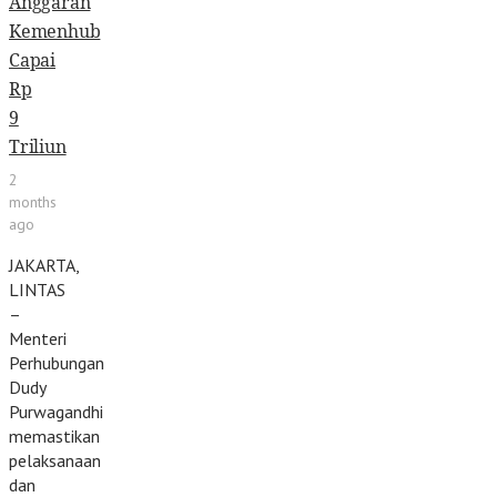
Anggaran
Kemenhub
Capai
Rp
9
Triliun
2
months
ago
JAKARTA,
LINTAS
–
Menteri
Perhubungan
Dudy
Purwagandhi
memastikan
pelaksanaan
dan