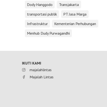
Dody Hanggodo
Transjakarta
transportasi publik
PT Jasa Marga
Infrastruktur
Kementerian Perhubungan
Menhub Dudy Purwagandhi
IKUTI KAMI
majalahlintas
Majalah Lintas