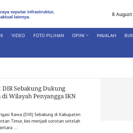
aya seputar infrastruktur,
8 August
 aktual lainnya.
IK
VIDEO
FOTO PILIHAN
OPINI
MAJALAH
BU
: DIR Sebakung Dukung
di Wilayah Penyangga IKN
igasi Rawa (DIR) Sebakung di Kabupaten
tan Timur, kini menjadi sorotan setelah
antara …