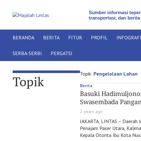
Sumber informasi teperc
transportasi, dan berita
BERANDA
BERITA
FITUR
PROFIL
INFOGRAF
SERBA-SERBI
PERGATSI
Topik:
Pengelolaan Lahan
Topik
Berita
Basuki Hadimuljono
Swasembada Pangan 
2 years ago
JAKARTA, LINTAS – Daerah Ir
Penajam Paser Utara, Kaliman
Kepala Otorita Ibu Kota Nus