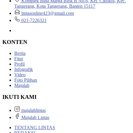
Komplek Bina Marga Blok B No.6, Kel. Cikokol, Kec.
Tangerang, Kota Tangerang, Banten 15117
lintasonline423@gmail.com
021-7226321
KONTEN
Berita
Fitur
Profil
Infografik
Video
Foto Pilihan
Majalah
IKUTI KAMI
majalahlintas
Majalah Lintas
TENTANG LINTAS
REDAKSI