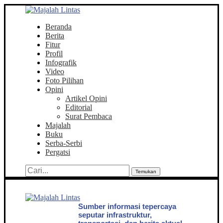
Beranda
Berita
Fitur
Profil
Infografik
Video
Foto Pilihan
Opini
Artikel Opini
Editorial
Surat Pembaca
Majalah
Buku
Serba-Serbi
Pergatsi
Temukan
Sumber informasi tepercaya
seputar infrastruktur,