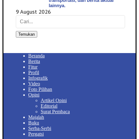
transportasi, dan berita aktual
lainnya.
9 August 2026
Temukan
Beranda
Berita
Fitur
Profil
Infografik
Video
Foto Pilihan
Opini
Artikel Opini
Editorial
Surat Pembaca
Majalah
Buku
Serba-Serbi
Pergatsi