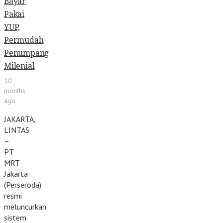
Bayar
Pakai
YUP,
Permudah
Penumpang
Milenial
10
months
ago
JAKARTA,
LINTAS
–
PT
MRT
Jakarta
(Perseroda)
resmi
meluncurkan
sistem