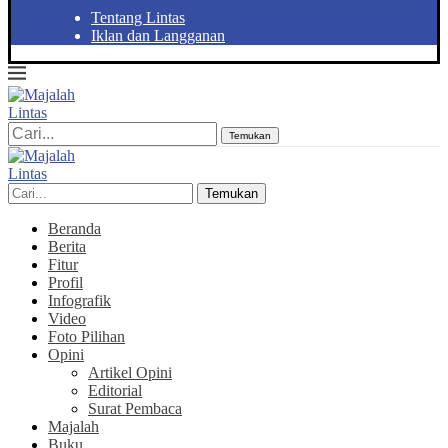
Tentang Lintas
Iklan dan Langganan
Temukan
Temukan
Beranda
Berita
Fitur
Profil
Infografik
Video
Foto Pilihan
Opini
Artikel Opini
Editorial
Surat Pembaca
Majalah
Buku