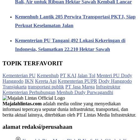
Bali, Air untuk Ribuan Hektar Sawah Kembali Lancar
Kemenhub Lantik 205 Perwira Transportasi PKTJ, Siap
Perkuat Keselamatan Jalan
Kementerian PU Tangani 492 Lokasi Kekeringan di
Indonesia, Selamatkan 22.210 Hektar Sawah
TOPIK TERFAVORIT
Kementerian PU
Kemenhub
PT KAI
Jalan Tol
Menteri PU Dody
Hanggodo
IKN
Kereta Api
Kementerian PUPR
Dody Hanggodo
Transjakarta
transportasi publik
PT Jasa Marga
Infrastruktur
Kementerian Perhubungan
Menhub Dudy Purwagandhi
Majalahlintas.com
adalah media online yang menyediakan
informasi tepercaya seputar dunia infrastruktur, transportasi, dan
berita aktual lainnya, diterbitkan oleh PT Lintas Media Infrastruktur.
alamat redaksi/perusahaan