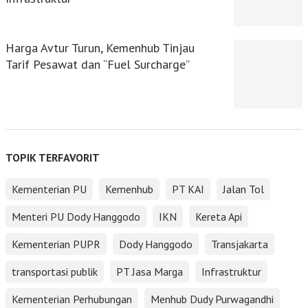
Harga Avtur Turun, Kemenhub Tinjau
Tarif Pesawat dan “Fuel Surcharge”
TOPIK TERFAVORIT
Kementerian PU
Kemenhub
PT KAI
Jalan Tol
Menteri PU Dody Hanggodo
IKN
Kereta Api
Kementerian PUPR
Dody Hanggodo
Transjakarta
transportasi publik
PT Jasa Marga
Infrastruktur
Kementerian Perhubungan
Menhub Dudy Purwagandhi