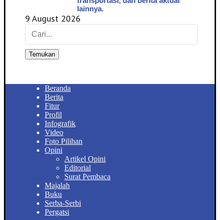
transportasi, dan berita aktual
lainnya.
9 August 2026
Temukan
Beranda
Berita
Fitur
Profil
Infografik
Video
Foto Pilihan
Opini
Artikel Opini
Editorial
Surat Pembaca
Majalah
Buku
Serba-Serbi
Pergatsi