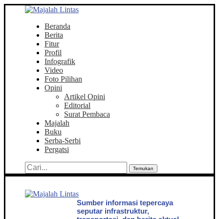
Beranda
Berita
Fitur
Profil
Infografik
Video
Foto Pilihan
Opini
Artikel Opini
Editorial
Surat Pembaca
Majalah
Buku
Serba-Serbi
Pergatsi
Temukan
Sumber informasi tepercaya
seputar infrastruktur,