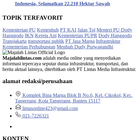
Indonesia, Selamatkan 22.210 Hektar Sawah
TOPIK TERFAVORIT
Kementerian PU
Kemenhub
PT KAI
Jalan Tol
Menteri PU Dody
Hanggodo
IKN
Kereta Api
Kementerian PUPR
Dody Hanggodo
Transjakarta
transportasi publik
PT Jasa Marga
Infrastruktur
Kementerian Perhubungan
Menhub Dudy Purwagandhi
Majalahlintas.com
adalah media online yang menyediakan
informasi tepercaya seputar dunia infrastruktur, transportasi, dan
berita aktual lainnya, diterbitkan oleh PT Lintas Media Infrastruktur.
alamat redaksi/perusahaan
Komplek Bina Marga Blok B No.6, Kel. Cikokol, Kec.
Tangerang, Kota Tangerang, Banten 15117
lintasonline423@gmail.com
021-7226321
KONTEN