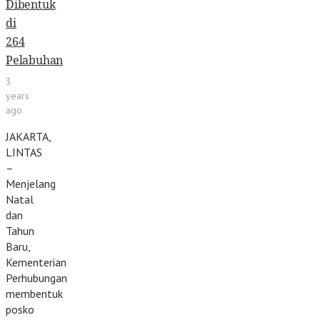
Dibentuk
di
264
Pelabuhan
3
years
ago
JAKARTA,
LINTAS
–
Menjelang
Natal
dan
Tahun
Baru,
Kementerian
Perhubungan
membentuk
posko