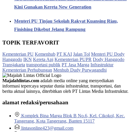
Kini Gunakan Kereta New Generation
Menteri PU Tinjau Sekolah Rakyat Kuansing Riau,
Finishing Dikebut Jelang Rampung
TOPIK TERFAVORIT
Kementerian PU
Kemenhub
PT KAI
Jalan Tol
Menteri PU Dody
Hanggodo
IKN
Kereta Api
Kementerian PUPR
Dody Hanggodo
Transjakarta
transportasi publik
PT Jasa Marga
Infrastruktur
Kementerian Perhubungan
Menhub Dudy Purwagandhi
Majalahlintas.com
adalah media online yang menyediakan
informasi tepercaya seputar dunia infrastruktur, transportasi, dan
berita aktual lainnya, diterbitkan oleh PT Lintas Media Infrastruktur.
alamat redaksi/perusahaan
Komplek Bina Marga Blok B No.6, Kel. Cikokol, Kec.
Tangerang, Kota Tangerang, Banten 15117
lintasonline423@gmail.com