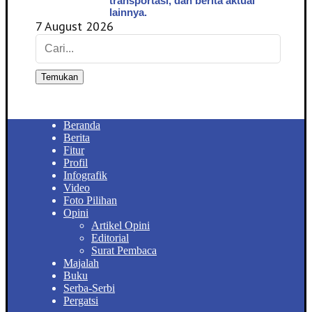
transportasi, dan berita aktual
lainnya.
7 August 2026
Temukan
Beranda
Berita
Fitur
Profil
Infografik
Video
Foto Pilihan
Opini
Artikel Opini
Editorial
Surat Pembaca
Majalah
Buku
Serba-Serbi
Pergatsi