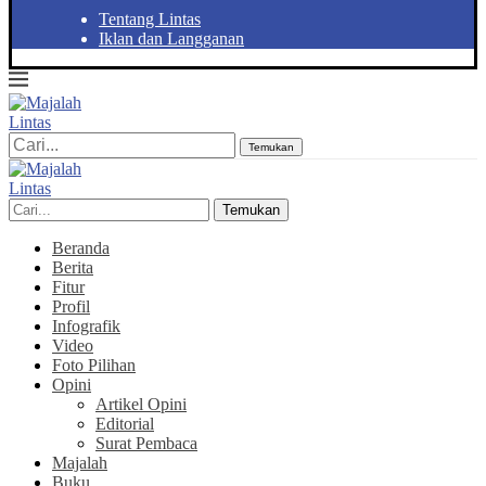
Tentang Lintas
Iklan dan Langganan
Temukan
Temukan
Beranda
Berita
Fitur
Profil
Infografik
Video
Foto Pilihan
Opini
Artikel Opini
Editorial
Surat Pembaca
Majalah
Buku