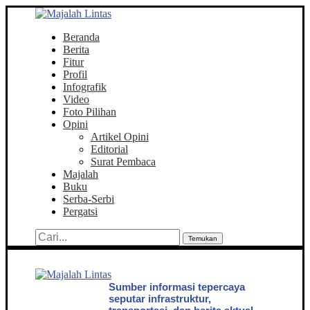
Beranda
Berita
Fitur
Profil
Infografik
Video
Foto Pilihan
Opini
Artikel Opini
Editorial
Surat Pembaca
Majalah
Buku
Serba-Serbi
Pergatsi
Temukan
Sumber informasi tepercaya
seputar infrastruktur,