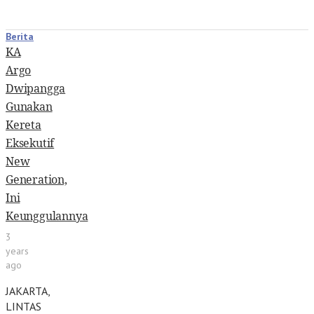
Berita
KA
Argo
Dwipangga
Gunakan
Kereta
Eksekutif
New
Generation,
Ini
Keunggulannya
3
years
ago
JAKARTA,
LINTAS