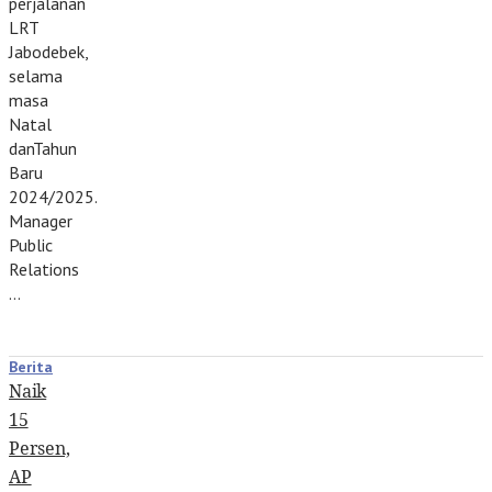
perjalanan
LRT
Jabodebek,
selama
masa
Natal
danTahun
Baru
2024/2025.
Manager
Public
Relations
…
Berita
Naik
15
Persen,
AP