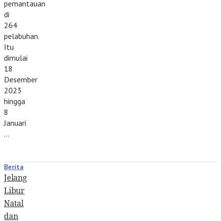
pemantauan
di
264
pelabuhan.
Itu
dimulai
18
Desember
2023
hingga
8
Januari
…
Berita
Jelang
Libur
Natal
dan