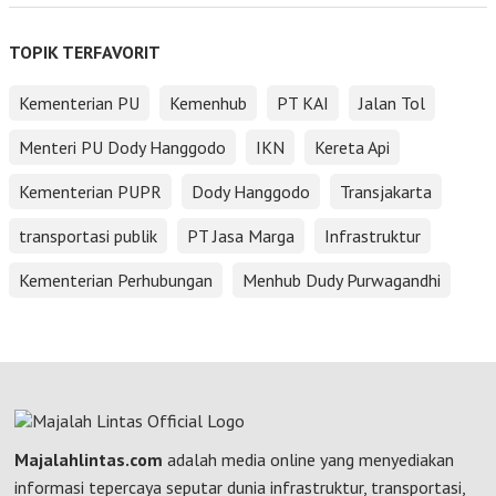
TOPIK TERFAVORIT
Kementerian PU
Kemenhub
PT KAI
Jalan Tol
Menteri PU Dody Hanggodo
IKN
Kereta Api
Kementerian PUPR
Dody Hanggodo
Transjakarta
transportasi publik
PT Jasa Marga
Infrastruktur
Kementerian Perhubungan
Menhub Dudy Purwagandhi
Majalahlintas.com
adalah media online yang menyediakan
informasi tepercaya seputar dunia infrastruktur, transportasi,