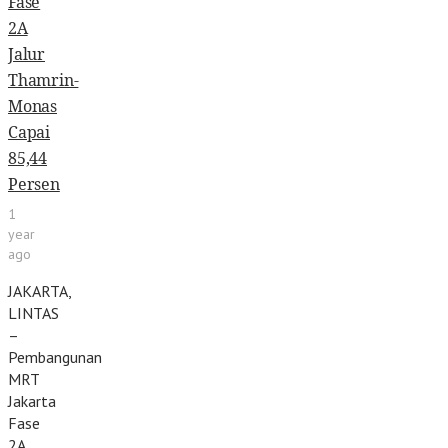
Fase
2A
Jalur
Thamrin-
Monas
Capai
85,44
Persen
1
year
ago
JAKARTA,
LINTAS
–
Pembangunan
MRT
Jakarta
Fase
2A