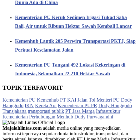
Dunia Ada di China
Kementerian PU Keruk Sedimen Irigasi Tukad Saba
Bali, Air untuk Ribuan Hektar Sawah Kembali Lancar
Kemenhub Lantik 205 Perwira Transportasi PKTJ, Siap
Perkuat Keselamatan Jalan
Kementerian PU Tangani 492 Lokasi Kekeringan di
Indonesia, Selamatkan 22.210 Hektar Sawah
TOPIK TERFAVORIT
Kementerian PU
Kemenhub
PT KAI
Jalan Tol
Menteri PU Dody
Hanggodo
IKN
Kereta Api
Kementerian PUPR
Dody Hanggodo
Transjakarta
transportasi publik
PT Jasa Marga
Infrastruktur
Kementerian Perhubungan
Menhub Dudy Purwagandhi
Majalahlintas.com
adalah media online yang menyediakan
informasi tepercaya seputar dunia infrastruktur, transportasi, dan
berita aktual lainnya, diterbitkan oleh PT Lintas Media Infrastruktur.