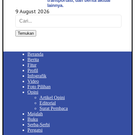
transportasi, dan berita aktual
lainnya.
9 August 2026
Temukan
Beranda
Berita
Fitur
Profil
Infografik
Video
Foto Pilihan
Opini
Artikel Opini
Editorial
Surat Pembaca
Majalah
Buku
Serba-Serbi
Pergatsi