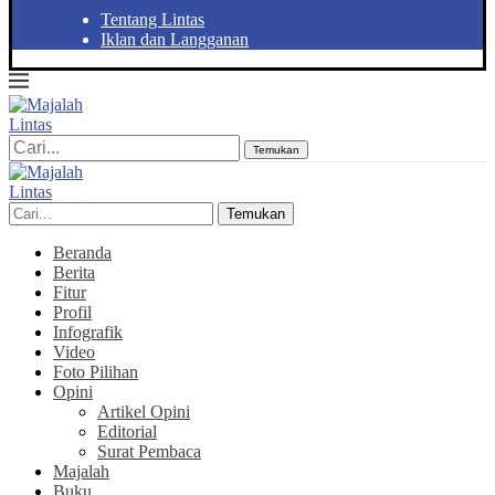
Tentang Lintas
Iklan dan Langganan
Temukan
Temukan
Beranda
Berita
Fitur
Profil
Infografik
Video
Foto Pilihan
Opini
Artikel Opini
Editorial
Surat Pembaca
Majalah
Buku