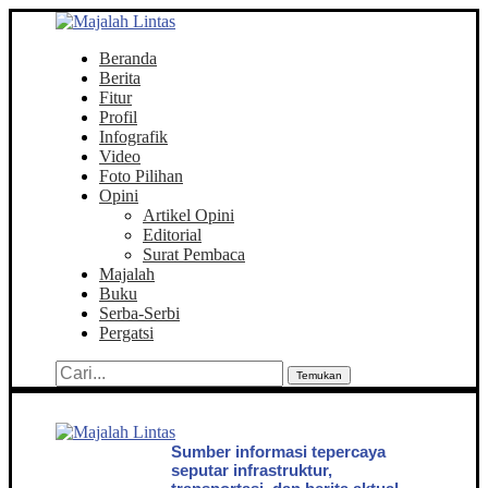
Beranda
Berita
Fitur
Profil
Infografik
Video
Foto Pilihan
Opini
Artikel Opini
Editorial
Surat Pembaca
Majalah
Buku
Serba-Serbi
Pergatsi
Temukan
Sumber informasi tepercaya
seputar infrastruktur,