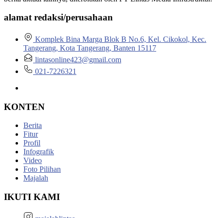
alamat redaksi/perusahaan
Komplek Bina Marga Blok B No.6, Kel. Cikokol, Kec.
Tangerang, Kota Tangerang, Banten 15117
lintasonline423@gmail.com
021-7226321
KONTEN
Berita
Fitur
Profil
Infografik
Video
Foto Pilihan
Majalah
IKUTI KAMI