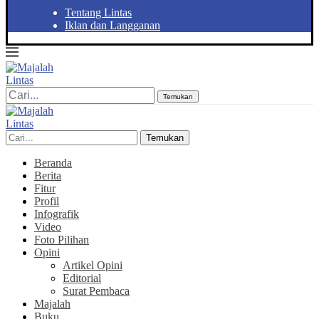
Tentang Lintas
Iklan dan Langganan
Temukan
Temukan
Beranda
Berita
Fitur
Profil
Infografik
Video
Foto Pilihan
Opini
Artikel Opini
Editorial
Surat Pembaca
Majalah
Buku