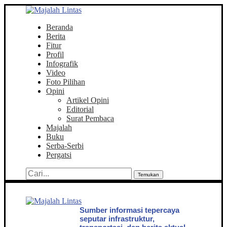
Beranda
Berita
Fitur
Profil
Infografik
Video
Foto Pilihan
Opini
Artikel Opini
Editorial
Surat Pembaca
Majalah
Buku
Serba-Serbi
Pergatsi
Temukan
Sumber informasi tepercaya
seputar infrastruktur,