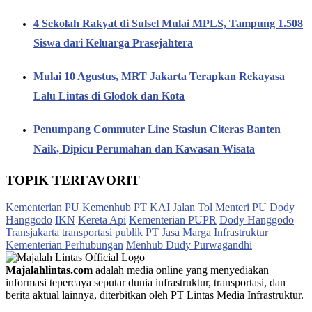
4 Sekolah Rakyat di Sulsel Mulai MPLS, Tampung 1.508
Siswa dari Keluarga Prasejahtera
Mulai 10 Agustus, MRT Jakarta Terapkan Rekayasa
Lalu Lintas di Glodok dan Kota
Penumpang Commuter Line Stasiun Citeras Banten
Naik, Dipicu Perumahan dan Kawasan Wisata
TOPIK TERFAVORIT
Kementerian PU
Kemenhub
PT KAI
Jalan Tol
Menteri PU Dody
Hanggodo
IKN
Kereta Api
Kementerian PUPR
Dody Hanggodo
Transjakarta
transportasi publik
PT Jasa Marga
Infrastruktur
Kementerian Perhubungan
Menhub Dudy Purwagandhi
Majalahlintas.com
adalah media online yang menyediakan
informasi tepercaya seputar dunia infrastruktur, transportasi, dan
berita aktual lainnya, diterbitkan oleh PT Lintas Media Infrastruktur.