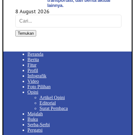
transportasi, dan berita aktual
lainnya.
8 August 2026
Temukan
Beranda
Berita
Fitur
Profil
Infografik
Video
Foto Pilihan
Opini
Artikel Opini
Editorial
Surat Pembaca
Majalah
Buku
Serba-Serbi
Pergatsi