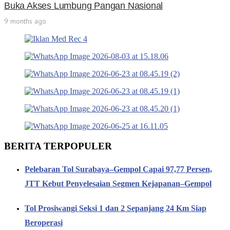
Buka Akses Lumbung Pangan Nasional
9 months ago
BERITA TERPOPULER
Pelebaran Tol Surabaya–Gempol Capai 97,77 Persen,
JTT Kebut Penyelesaian Segmen Kejapanan–Gempol
Tol Prosiwangi Seksi 1 dan 2 Sepanjang 24 Km Siap
Beroperasi