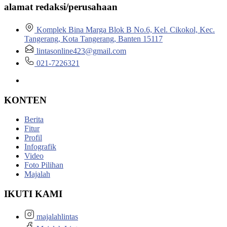
alamat redaksi/perusahaan
Komplek Bina Marga Blok B No.6, Kel. Cikokol, Kec.
Tangerang, Kota Tangerang, Banten 15117
lintasonline423@gmail.com
021-7226321
KONTEN
Berita
Fitur
Profil
Infografik
Video
Foto Pilihan
Majalah
IKUTI KAMI
majalahlintas