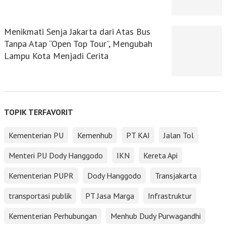
Menikmati Senja Jakarta dari Atas Bus
Tanpa Atap “Open Top Tour”, Mengubah
Lampu Kota Menjadi Cerita
TOPIK TERFAVORIT
Kementerian PU
Kemenhub
PT KAI
Jalan Tol
Menteri PU Dody Hanggodo
IKN
Kereta Api
Kementerian PUPR
Dody Hanggodo
Transjakarta
transportasi publik
PT Jasa Marga
Infrastruktur
Kementerian Perhubungan
Menhub Dudy Purwagandhi