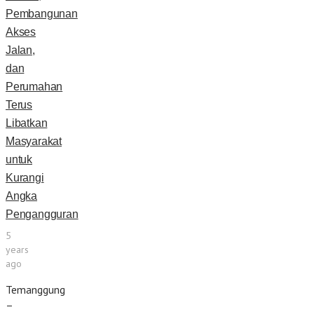
Pembangunan
Akses
Jalan,
dan
Perumahan
Terus
Libatkan
Masyarakat
untuk
Kurangi
Angka
Pengangguran
5
years
ago
Temanggung
–