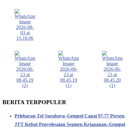
BERITA TERPOPULER
Pelebaran Tol Surabaya–Gempol Capai 97,77 Persen,
JTT Kebut Penyelesaian Segmen Kejapanan–Gempol