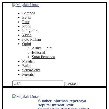
Beranda
Berita
Fitur
Profil
Infografik
Video
Foto Pilihan
Opini
Artikel Opini
Editorial
Surat Pembaca
Majalah
Buku
Serba-Serbi
Pergatsi
Temukan
Sumber informasi tepercaya
seputar infrastruktur,