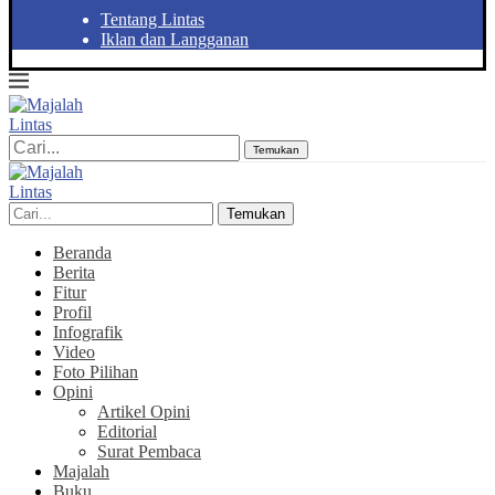
Tentang Lintas
Iklan dan Langganan
Temukan
Temukan
Beranda
Berita
Fitur
Profil
Infografik
Video
Foto Pilihan
Opini
Artikel Opini
Editorial
Surat Pembaca
Majalah
Buku