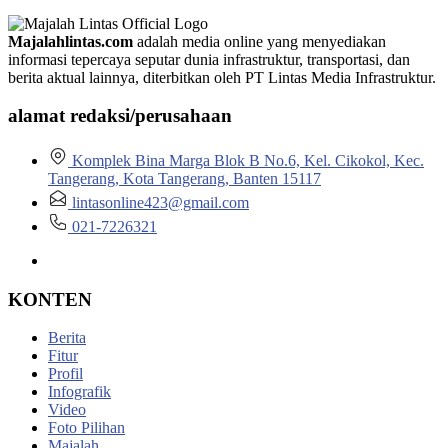
Majalahlintas.com
adalah media online yang menyediakan
informasi tepercaya seputar dunia infrastruktur, transportasi, dan
berita aktual lainnya, diterbitkan oleh PT Lintas Media Infrastruktur.
alamat redaksi/perusahaan
Komplek Bina Marga Blok B No.6, Kel. Cikokol, Kec.
Tangerang, Kota Tangerang, Banten 15117
lintasonline423@gmail.com
021-7226321
KONTEN
Berita
Fitur
Profil
Infografik
Video
Foto Pilihan
Majalah