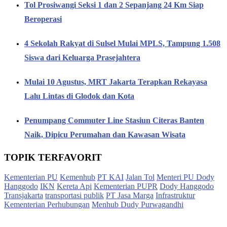
Tol Prosiwangi Seksi 1 dan 2 Sepanjang 24 Km Siap
Beroperasi
4 Sekolah Rakyat di Sulsel Mulai MPLS, Tampung 1.508
Siswa dari Keluarga Prasejahtera
Mulai 10 Agustus, MRT Jakarta Terapkan Rekayasa
Lalu Lintas di Glodok dan Kota
Penumpang Commuter Line Stasiun Citeras Banten
Naik, Dipicu Perumahan dan Kawasan Wisata
TOPIK TERFAVORIT
Kementerian PU
Kemenhub
PT KAI
Jalan Tol
Menteri PU Dody
Hanggodo
IKN
Kereta Api
Kementerian PUPR
Dody Hanggodo
Transjakarta
transportasi publik
PT Jasa Marga
Infrastruktur
Kementerian Perhubungan
Menhub Dudy Purwagandhi