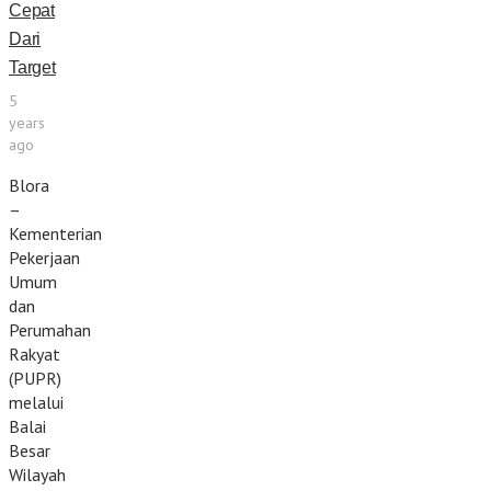
Cepat
Dari
Target
5
years
ago
Blora
–
Kementerian
Pekerjaan
Umum
dan
Perumahan
Rakyat
(PUPR)
melalui
Balai
Besar
Wilayah