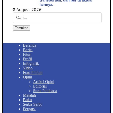
transportasi, dan berita aktual
lainnya.
8 August 2026
Temukan
Beranda
Berita
Fitur
Profil
Infografik
Video
Foto Pilihan
Opini
Artikel Opini
Editorial
Surat Pembaca
Majalah
Buku
Serba-Serbi
Pergatsi