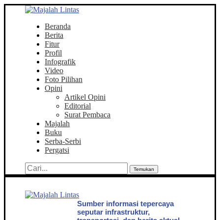
Beranda
Berita
Fitur
Profil
Infografik
Video
Foto Pilihan
Opini
Artikel Opini
Editorial
Surat Pembaca
Majalah
Buku
Serba-Serbi
Pergatsi
Temukan
Sumber informasi tepercaya
seputar infrastruktur,