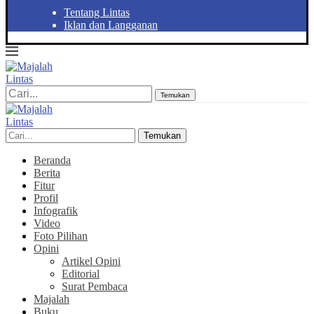
Tentang Lintas
Iklan dan Langganan
Temukan
Temukan
Beranda
Berita
Fitur
Profil
Infografik
Video
Foto Pilihan
Opini
Artikel Opini
Editorial
Surat Pembaca
Majalah
Buku