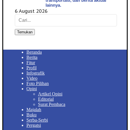
transportasi, dan berita aktual
lainnya.
6 August 2026
Temukan
Beranda
Berita
Fitur
Profil
Infografik
Video
Foto Pilihan
Opini
Artikel Opini
Editorial
Surat Pembaca
Majalah
Buku
Serba-Serbi
Pergatsi