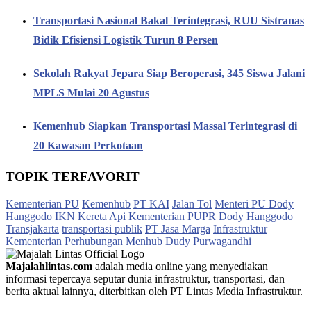
Transportasi Nasional Bakal Terintegrasi, RUU Sistranas
Bidik Efisiensi Logistik Turun 8 Persen
Sekolah Rakyat Jepara Siap Beroperasi, 345 Siswa Jalani
MPLS Mulai 20 Agustus
Kemenhub Siapkan Transportasi Massal Terintegrasi di
20 Kawasan Perkotaan
TOPIK TERFAVORIT
Kementerian PU
Kemenhub
PT KAI
Jalan Tol
Menteri PU Dody
Hanggodo
IKN
Kereta Api
Kementerian PUPR
Dody Hanggodo
Transjakarta
transportasi publik
PT Jasa Marga
Infrastruktur
Kementerian Perhubungan
Menhub Dudy Purwagandhi
Majalahlintas.com
adalah media online yang menyediakan
informasi tepercaya seputar dunia infrastruktur, transportasi, dan
berita aktual lainnya, diterbitkan oleh PT Lintas Media Infrastruktur.