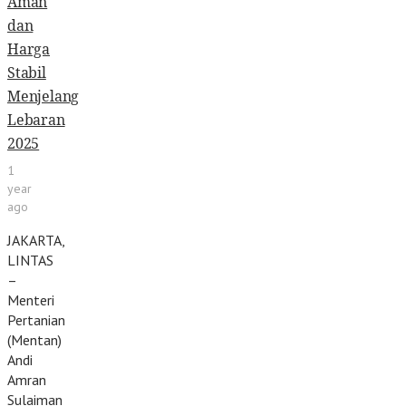
Aman
dan
Harga
Stabil
Menjelang
Lebaran
2025
1
year
ago
JAKARTA,
LINTAS
–
Menteri
Pertanian
(Mentan)
Andi
Amran
Sulaiman