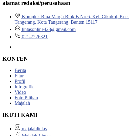
alamat redaksi/perusahaan
Komplek Bina Marga Blok B No.6, Kel. Cikokol, Kec.
Tangerang, Kota Tangerang, Banten 15117
lintasonline423@gmail.com
021-7226321
KONTEN
Berita
Fitur
Profil
Infografik
Video
Foto Pilihan
Majalah
IKUTI KAMI
majalahlintas
Majalah Lintas