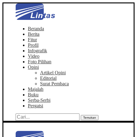
Beranda
Berita
Fitur
Profil
Infografik
Video
Foto Pilihan
Opini
Artikel Opini
Editorial
Surat Pembaca
Majalah
Buku
Serba-Serbi
Pergatsi
Temukan