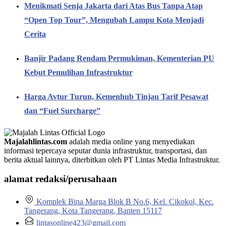
Menikmati Senja Jakarta dari Atas Bus Tanpa Atap
“Open Top Tour”, Mengubah Lampu Kota Menjadi
Cerita
Banjir Padang Rendam Permukiman, Kementerian PU
Kebut Pemulihan Infrastruktur
Harga Avtur Turun, Kemenhub Tinjau Tarif Pesawat
dan “Fuel Surcharge”
Majalahlintas.com
adalah media online yang menyediakan
informasi tepercaya seputar dunia infrastruktur, transportasi, dan
berita aktual lainnya, diterbitkan oleh PT Lintas Media Infrastruktur.
alamat redaksi/perusahaan
Komplek Bina Marga Blok B No.6, Kel. Cikokol, Kec.
Tangerang, Kota Tangerang, Banten 15117
lintasonline423@gmail.com