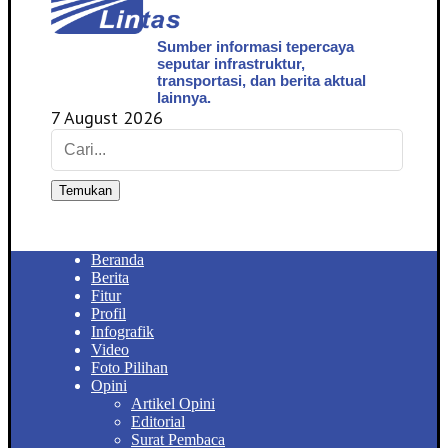
Sumber informasi tepercaya
seputar infrastruktur,
transportasi, dan berita aktual
lainnya.
7 August 2026
Temukan
Beranda
Berita
Fitur
Profil
Infografik
Video
Foto Pilihan
Opini
Artikel Opini
Editorial
Surat Pembaca