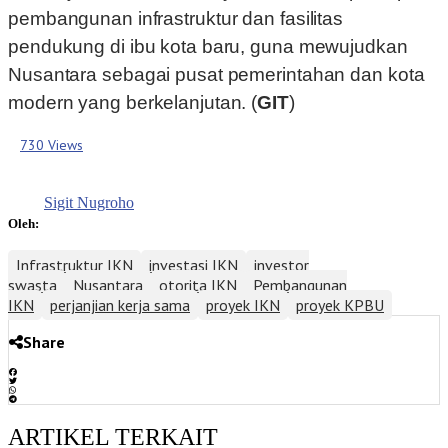
pembangunan infrastruktur dan fasilitas
pendukung di ibu kota baru, guna mewujudkan
Nusantara sebagai pusat pemerintahan dan kota
modern yang berkelanjutan. (
GIT
)
730 Views
Sigit Nugroho
Oleh:
Infrastruktur IKN
investasi IKN
investor
swasta
Nusantara
otorita IKN
Pembangunan
IKN
perjanjian kerja sama
proyek IKN
proyek KPBU
Share
ARTIKEL TERKAIT