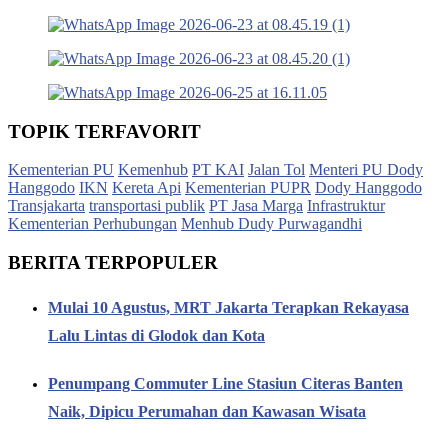
TOPIK TERFAVORIT
Kementerian PU
Kemenhub
PT KAI
Jalan Tol
Menteri PU Dody
Hanggodo
IKN
Kereta Api
Kementerian PUPR
Dody Hanggodo
Transjakarta
transportasi publik
PT Jasa Marga
Infrastruktur
Kementerian Perhubungan
Menhub Dudy Purwagandhi
BERITA TERPOPULER
Mulai 10 Agustus, MRT Jakarta Terapkan Rekayasa
Lalu Lintas di Glodok dan Kota
Penumpang Commuter Line Stasiun Citeras Banten
Naik, Dipicu Perumahan dan Kawasan Wisata