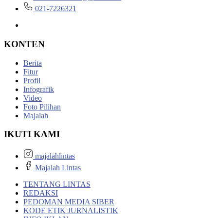
021-7226321
KONTEN
Berita
Fitur
Profil
Infografik
Video
Foto Pilihan
Majalah
IKUTI KAMI
majalahlintas
Majalah Lintas
TENTANG LINTAS
REDAKSI
PEDOMAN MEDIA SIBER
KODE ETIK JURNALISTIK