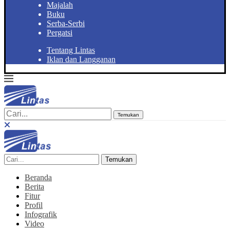
Majalah
Buku
Serba-Serbi
Pergatsi
Tentang Lintas
Iklan dan Langganan
Temukan
Temukan
Beranda
Berita
Fitur
Profil
Infografik
Video