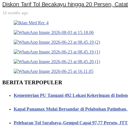
Diskon Tarif Tol Becakayu hingga 20 Persen, Cat
10 months ago
BERITA TERPOPULER
Kementerian PU Tangani 492 Lokasi Kekeringan di Indon
Kapal Panamax Mulai Bersandar di Pelabuhan Patimba
Pelebaran Tol Surabaya–Gempol Capai 97,77 Persen, JT