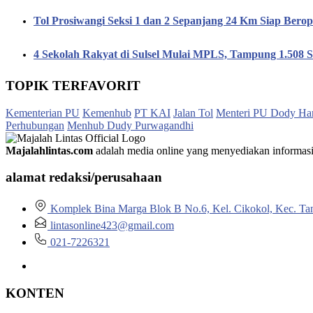
Tol Prosiwangi Seksi 1 dan 2 Sepanjang 24 Km Siap Berop
4 Sekolah Rakyat di Sulsel Mulai MPLS, Tampung 1.508 S
TOPIK TERFAVORIT
Kementerian PU
Kemenhub
PT KAI
Jalan Tol
Menteri PU Dody Ha
Perhubungan
Menhub Dudy Purwagandhi
Majalahlintas.com
adalah media online yang menyediakan informasi tep
alamat redaksi/perusahaan
Komplek Bina Marga Blok B No.6, Kel. Cikokol, Kec. Ta
lintasonline423@gmail.com
021-7226321
KONTEN