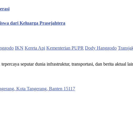
erasi
iswa dari Keluarga Prasejahtera
nggodo
IKN
Kereta Api
Kementerian PUPR
Dody Hanggodo
Transja
ercaya seputar dunia infrastruktur, transportasi, dan berita aktual lai
ngerang, Kota Tangerang, Banten 15117