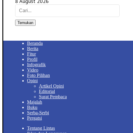
8 August 2026
Temukan
Beranda
Berita
Fitur
Profil
Infografik
Video
Foto Pilihan
Opini
Artikel Opini
Editorial
Surat Pembaca
Majalah
Buku
Serba-Serbi
Pergatsi
Tentang Lintas