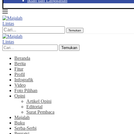
Iklan dan Langganan
Temukan
Temukan
Beranda
Berita
Fitur
Profil
Infografik
Video
Foto Pilihan
Opini
Artikel Opini
Editorial
Surat Pembaca
Majalah
Buku
Serba-Serbi
Pergatsi