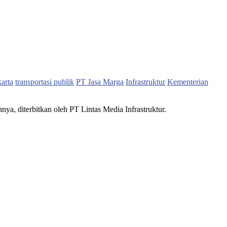
karta
transportasi publik
PT Jasa Marga
Infrastruktur
Kementerian
nnya, diterbitkan oleh PT Lintas Media Infrastruktur.