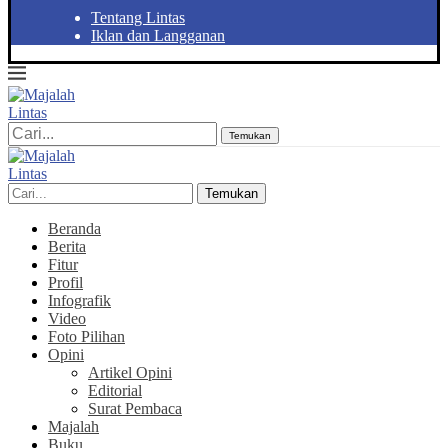
Tentang Lintas
Iklan dan Langganan
Temukan
Temukan
Beranda
Berita
Fitur
Profil
Infografik
Video
Foto Pilihan
Opini
Artikel Opini
Editorial
Surat Pembaca
Majalah
Buku