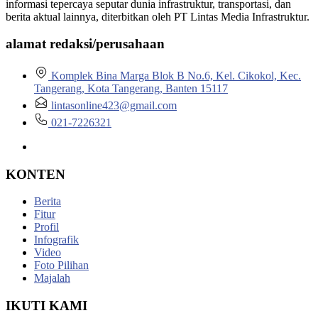
informasi tepercaya seputar dunia infrastruktur, transportasi, dan
berita aktual lainnya, diterbitkan oleh PT Lintas Media Infrastruktur.
alamat redaksi/perusahaan
Komplek Bina Marga Blok B No.6, Kel. Cikokol, Kec.
Tangerang, Kota Tangerang, Banten 15117
lintasonline423@gmail.com
021-7226321
KONTEN
Berita
Fitur
Profil
Infografik
Video
Foto Pilihan
Majalah
IKUTI KAMI