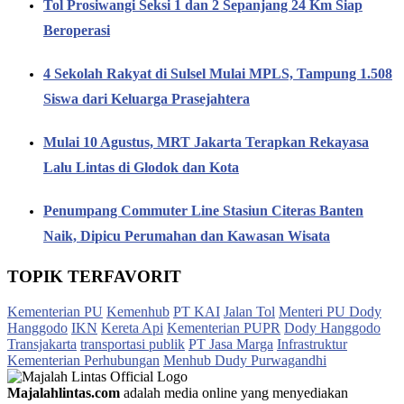
Tol Prosiwangi Seksi 1 dan 2 Sepanjang 24 Km Siap
Beroperasi
4 Sekolah Rakyat di Sulsel Mulai MPLS, Tampung 1.508
Siswa dari Keluarga Prasejahtera
Mulai 10 Agustus, MRT Jakarta Terapkan Rekayasa
Lalu Lintas di Glodok dan Kota
Penumpang Commuter Line Stasiun Citeras Banten
Naik, Dipicu Perumahan dan Kawasan Wisata
TOPIK TERFAVORIT
Kementerian PU
Kemenhub
PT KAI
Jalan Tol
Menteri PU Dody
Hanggodo
IKN
Kereta Api
Kementerian PUPR
Dody Hanggodo
Transjakarta
transportasi publik
PT Jasa Marga
Infrastruktur
Kementerian Perhubungan
Menhub Dudy Purwagandhi
Majalahlintas.com
adalah media online yang menyediakan