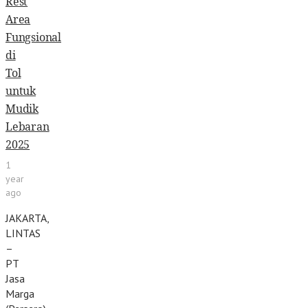
Rest
Area
Fungsional
di
Tol
untuk
Mudik
Lebaran
2025
1
year
ago
JAKARTA,
LINTAS
–
PT
Jasa
Marga