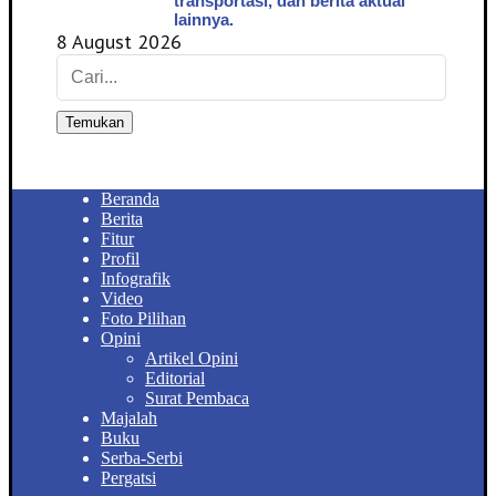
transportasi, dan berita aktual
lainnya.
8 August 2026
Temukan
Beranda
Berita
Fitur
Profil
Infografik
Video
Foto Pilihan
Opini
Artikel Opini
Editorial
Surat Pembaca
Majalah
Buku
Serba-Serbi
Pergatsi