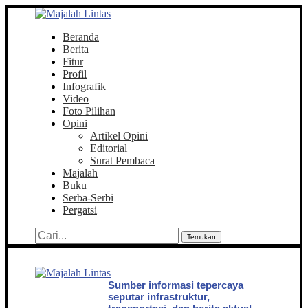
Beranda
Berita
Fitur
Profil
Infografik
Video
Foto Pilihan
Opini
Artikel Opini
Editorial
Surat Pembaca
Majalah
Buku
Serba-Serbi
Pergatsi
Temukan
Sumber informasi tepercaya
seputar infrastruktur,