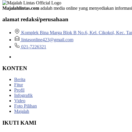
Majalahlintas.com
adalah media online yang menyediakan informasi tep
alamat redaksi/perusahaan
Komplek Bina Marga Blok B No.6, Kel. Cikokol, Kec. Ta
lintasonline423@gmail.com
021-7226321
KONTEN
Berita
Fitur
Profil
Infografik
Video
Foto Pilihan
Majalah
IKUTI KAMI