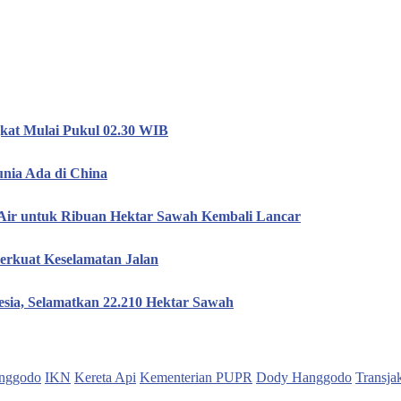
kat Mulai Pukul 02.30 WIB
unia Ada di China
 Air untuk Ribuan Hektar Sawah Kembali Lancar
erkuat Keselamatan Jalan
esia, Selamatkan 22.210 Hektar Sawah
nggodo
IKN
Kereta Api
Kementerian PUPR
Dody Hanggodo
Transja