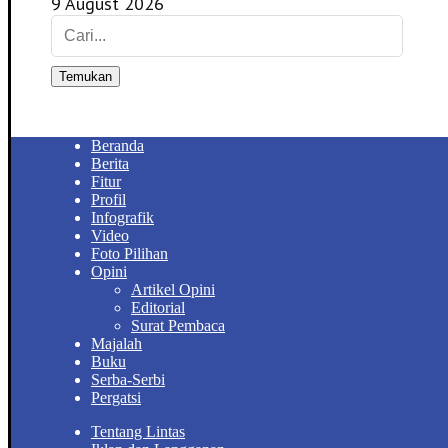
9 August 2026
Temukan
Beranda
Berita
Fitur
Profil
Infografik
Video
Foto Pilihan
Opini
Artikel Opini
Editorial
Surat Pembaca
Majalah
Buku
Serba-Serbi
Pergatsi
Tentang Lintas