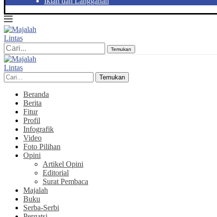
Iklan dan Langganan
Temukan
Temukan
Beranda
Berita
Fitur
Profil
Infografik
Video
Foto Pilihan
Opini
Artikel Opini
Editorial
Surat Pembaca
Majalah
Buku
Serba-Serbi
Pergatsi