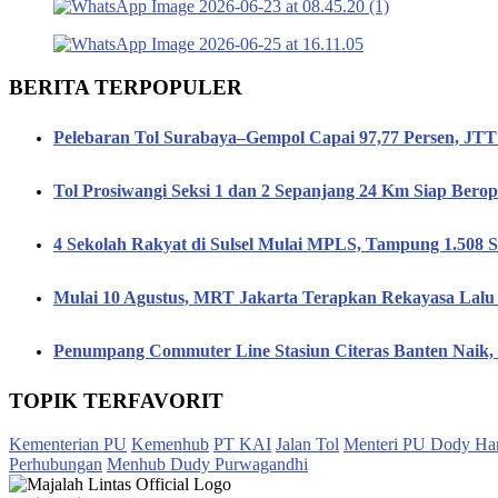
BERITA TERPOPULER
Pelebaran Tol Surabaya–Gempol Capai 97,77 Persen, JT
Tol Prosiwangi Seksi 1 dan 2 Sepanjang 24 Km Siap Berop
4 Sekolah Rakyat di Sulsel Mulai MPLS, Tampung 1.508 S
Mulai 10 Agustus, MRT Jakarta Terapkan Rekayasa Lalu 
Penumpang Commuter Line Stasiun Citeras Banten Naik
TOPIK TERFAVORIT
Kementerian PU
Kemenhub
PT KAI
Jalan Tol
Menteri PU Dody Ha
Perhubungan
Menhub Dudy Purwagandhi