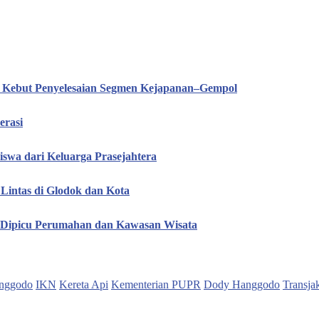
T Kebut Penyelesaian Segmen Kejapanan–Gempol
erasi
iswa dari Keluarga Prasejahtera
Lintas di Glodok dan Kota
, Dipicu Perumahan dan Kawasan Wisata
nggodo
IKN
Kereta Api
Kementerian PUPR
Dody Hanggodo
Transja