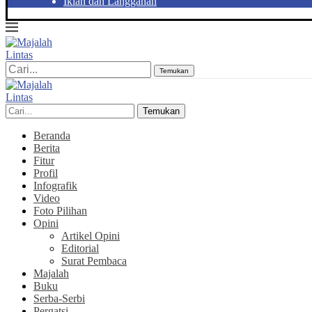
Iklan dan Langganan
Temukan
Temukan
Beranda
Berita
Fitur
Profil
Infografik
Video
Foto Pilihan
Opini
Artikel Opini
Editorial
Surat Pembaca
Majalah
Buku
Serba-Serbi
Pergatsi