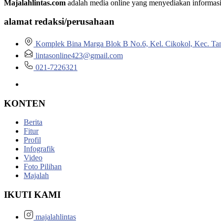
Majalahlintas.com
adalah media online yang menyediakan informasi tep
alamat redaksi/perusahaan
Komplek Bina Marga Blok B No.6, Kel. Cikokol, Kec. Ta
lintasonline423@gmail.com
021-7226321
KONTEN
Berita
Fitur
Profil
Infografik
Video
Foto Pilihan
Majalah
IKUTI KAMI
majalahlintas