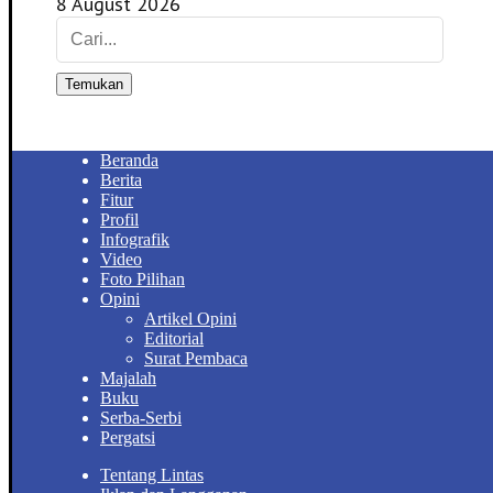
8 August 2026
Temukan
Beranda
Berita
Fitur
Profil
Infografik
Video
Foto Pilihan
Opini
Artikel Opini
Editorial
Surat Pembaca
Majalah
Buku
Serba-Serbi
Pergatsi
Tentang Lintas