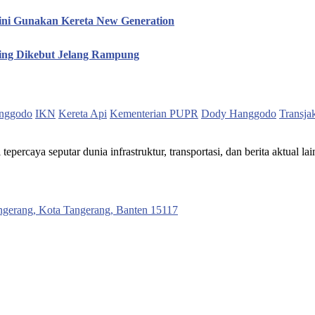
ini Gunakan Kereta New Generation
hing Dikebut Jelang Rampung
nggodo
IKN
Kereta Api
Kementerian PUPR
Dody Hanggodo
Transja
ercaya seputar dunia infrastruktur, transportasi, dan berita aktual lai
ngerang, Kota Tangerang, Banten 15117