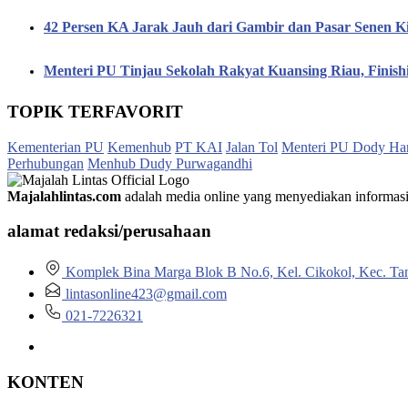
42 Persen KA Jarak Jauh dari Gambir dan Pasar Senen K
Menteri PU Tinjau Sekolah Rakyat Kuansing Riau, Finis
TOPIK TERFAVORIT
Kementerian PU
Kemenhub
PT KAI
Jalan Tol
Menteri PU Dody Ha
Perhubungan
Menhub Dudy Purwagandhi
Majalahlintas.com
adalah media online yang menyediakan informasi tep
alamat redaksi/perusahaan
Komplek Bina Marga Blok B No.6, Kel. Cikokol, Kec. Ta
lintasonline423@gmail.com
021-7226321
KONTEN