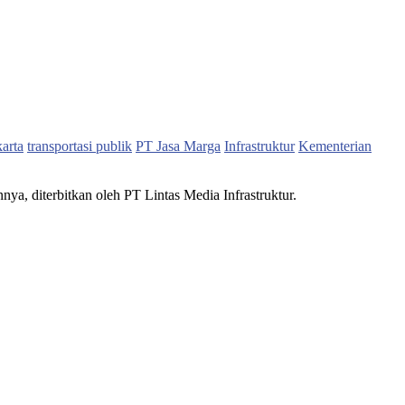
karta
transportasi publik
PT Jasa Marga
Infrastruktur
Kementerian
nnya, diterbitkan oleh PT Lintas Media Infrastruktur.