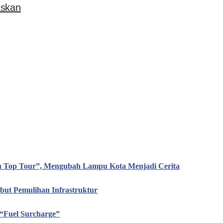
askan
en Top Tour”, Mengubah Lampu Kota Menjadi Cerita
ut Pemulihan Infrastruktur
“Fuel Surcharge”