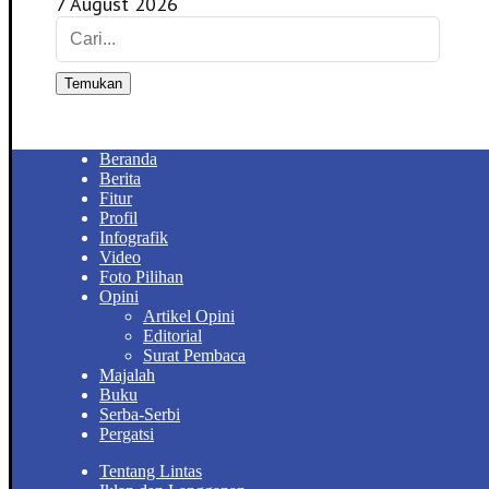
7 August 2026
Temukan
Beranda
Berita
Fitur
Profil
Infografik
Video
Foto Pilihan
Opini
Artikel Opini
Editorial
Surat Pembaca
Majalah
Buku
Serba-Serbi
Pergatsi
Tentang Lintas