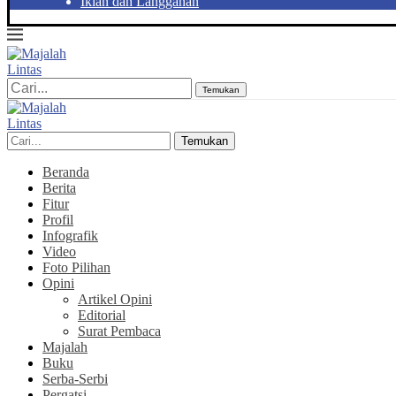
Iklan dan Langganan
Temukan
Temukan
Beranda
Berita
Fitur
Profil
Infografik
Video
Foto Pilihan
Opini
Artikel Opini
Editorial
Surat Pembaca
Majalah
Buku
Serba-Serbi
Pergatsi