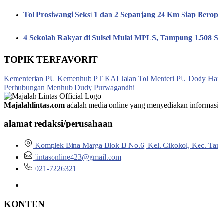
Tol Prosiwangi Seksi 1 dan 2 Sepanjang 24 Km Siap Berop
4 Sekolah Rakyat di Sulsel Mulai MPLS, Tampung 1.508 S
TOPIK TERFAVORIT
Kementerian PU
Kemenhub
PT KAI
Jalan Tol
Menteri PU Dody Ha
Perhubungan
Menhub Dudy Purwagandhi
Majalahlintas.com
adalah media online yang menyediakan informasi tep
alamat redaksi/perusahaan
Komplek Bina Marga Blok B No.6, Kel. Cikokol, Kec. Ta
lintasonline423@gmail.com
021-7226321
KONTEN