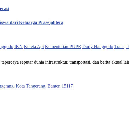
erasi
iswa dari Keluarga Prasejahtera
nggodo
IKN
Kereta Api
Kementerian PUPR
Dody Hanggodo
Transja
ercaya seputar dunia infrastruktur, transportasi, dan berita aktual lai
ngerang, Kota Tangerang, Banten 15117