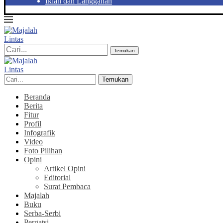
Iklan dan Langganan
Temukan
Temukan
Beranda
Berita
Fitur
Profil
Infografik
Video
Foto Pilihan
Opini
Artikel Opini
Editorial
Surat Pembaca
Majalah
Buku
Serba-Serbi
Pergatsi