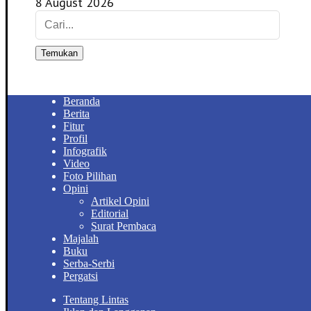
8 August 2026
Temukan
Beranda
Berita
Fitur
Profil
Infografik
Video
Foto Pilihan
Opini
Artikel Opini
Editorial
Surat Pembaca
Majalah
Buku
Serba-Serbi
Pergatsi
Tentang Lintas