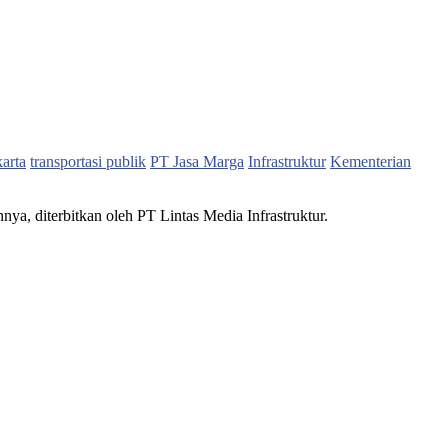
karta
transportasi publik
PT Jasa Marga
Infrastruktur
Kementerian
nnya, diterbitkan oleh PT Lintas Media Infrastruktur.