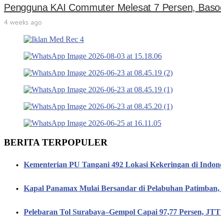
Pengguna KAI Commuter Melesat 7 Persen, Basoe
4 weeks ago
BERITA TERPOPULER
Kementerian PU Tangani 492 Lokasi Kekeringan di Indon
Kapal Panamax Mulai Bersandar di Pelabuhan Patimba
Pelebaran Tol Surabaya–Gempol Capai 97,77 Persen, JT