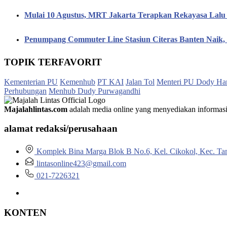
Mulai 10 Agustus, MRT Jakarta Terapkan Rekayasa Lalu 
Penumpang Commuter Line Stasiun Citeras Banten Naik
TOPIK TERFAVORIT
Kementerian PU
Kemenhub
PT KAI
Jalan Tol
Menteri PU Dody Ha
Perhubungan
Menhub Dudy Purwagandhi
Majalahlintas.com
adalah media online yang menyediakan informasi tep
alamat redaksi/perusahaan
Komplek Bina Marga Blok B No.6, Kel. Cikokol, Kec. Ta
lintasonline423@gmail.com
021-7226321
KONTEN