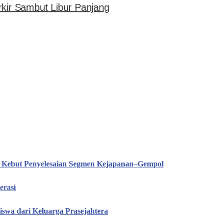
rkir Sambut Libur Panjang
T Kebut Penyelesaian Segmen Kejapanan–Gempol
erasi
iswa dari Keluarga Prasejahtera