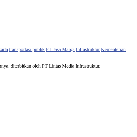
karta
transportasi publik
PT Jasa Marga
Infrastruktur
Kementerian
nnya, diterbitkan oleh PT Lintas Media Infrastruktur.