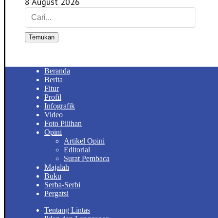
8 August 2026
Temukan
Beranda
Berita
Fitur
Profil
Infografik
Video
Foto Pilihan
Opini
Artikel Opini
Editorial
Surat Pembaca
Majalah
Buku
Serba-Serbi
Pergatsi
Tentang Lintas