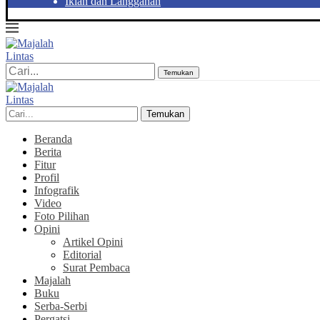
Iklan dan Langganan
Temukan
Temukan
Beranda
Berita
Fitur
Profil
Infografik
Video
Foto Pilihan
Opini
Artikel Opini
Editorial
Surat Pembaca
Majalah
Buku
Serba-Serbi
Pergatsi