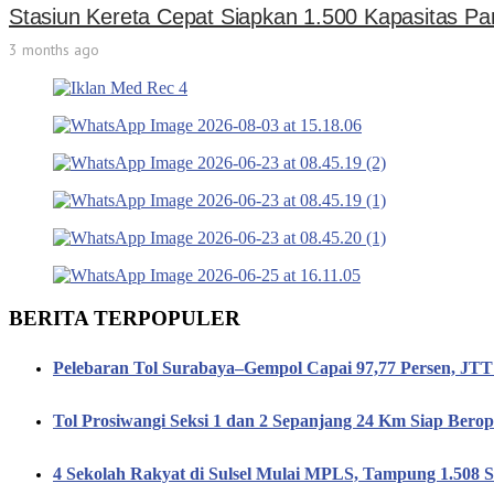
Stasiun Kereta Cepat Siapkan 1.500 Kapasitas Pa
3 months ago
BERITA TERPOPULER
Pelebaran Tol Surabaya–Gempol Capai 97,77 Persen, JT
Tol Prosiwangi Seksi 1 dan 2 Sepanjang 24 Km Siap Berop
4 Sekolah Rakyat di Sulsel Mulai MPLS, Tampung 1.508 S