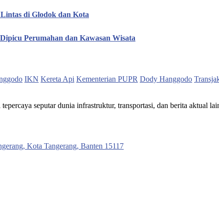
Lintas di Glodok dan Kota
, Dipicu Perumahan dan Kawasan Wisata
nggodo
IKN
Kereta Api
Kementerian PUPR
Dody Hanggodo
Transja
ercaya seputar dunia infrastruktur, transportasi, dan berita aktual lai
ngerang, Kota Tangerang, Banten 15117