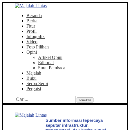
Beranda
Berita
Fitur
Profil
Infografik
Video
Foto Pilihan
Opini
Artikel Opini
Editorial
Surat Pembaca
Majalah
Buku
Serba-Serbi
Pergatsi
Temukan
Sumber informasi tepercaya
seputar infrastruktur,