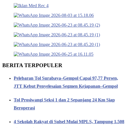
BERITA TERPOPULER
Pelebaran Tol Surabaya–Gempol Capai 97,77 Persen,
JTT Kebut Penyelesaian Segmen Kejapanan–Gempol
Tol Prosiwangi Seksi 1 dan 2 Sepanjang 24 Km Siap
Beroperasi
4 Sekolah Rakyat di Sulsel Mulai MPLS, Tampung 1.508