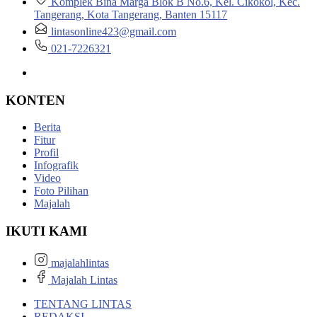
Komplek Bina Marga Blok B No.6, Kel. Cikokol, Kec.
Tangerang, Kota Tangerang, Banten 15117
lintasonline423@gmail.com
021-7226321
KONTEN
Berita
Fitur
Profil
Infografik
Video
Foto Pilihan
Majalah
IKUTI KAMI
majalahlintas
Majalah Lintas
TENTANG LINTAS
REDAKSI