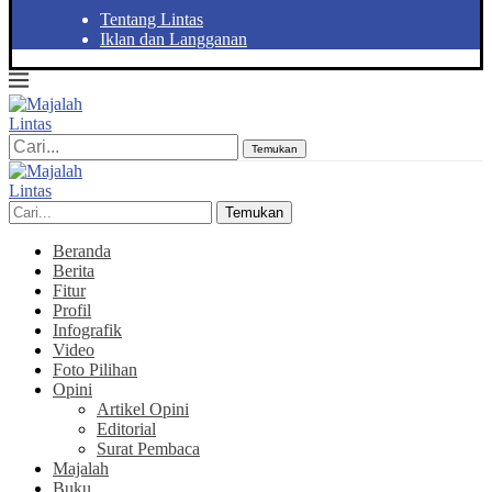
Tentang Lintas
Iklan dan Langganan
Temukan
Temukan
Beranda
Berita
Fitur
Profil
Infografik
Video
Foto Pilihan
Opini
Artikel Opini
Editorial
Surat Pembaca
Majalah
Buku