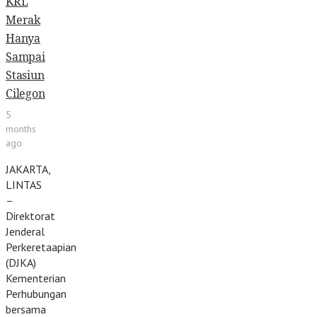
KRL
Merak
Hanya
Sampai
Stasiun
Cilegon
5
months
ago
JAKARTA,
LINTAS
–
Direktorat
Jenderal
Perkeretaapian
(DJKA)
Kementerian
Perhubungan
bersama