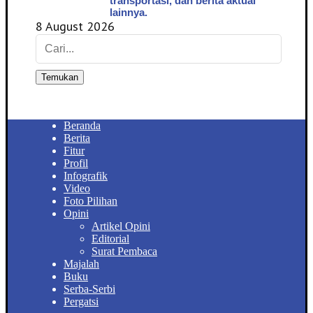
transportasi, dan berita aktual
lainnya.
8 August 2026
Temukan
Beranda
Berita
Fitur
Profil
Infografik
Video
Foto Pilihan
Opini
Artikel Opini
Editorial
Surat Pembaca
Majalah
Buku
Serba-Serbi
Pergatsi