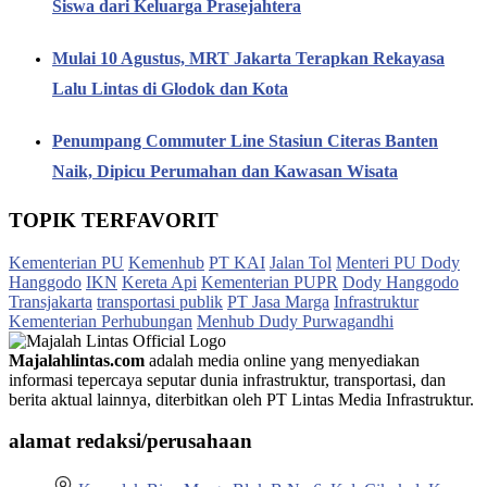
Siswa dari Keluarga Prasejahtera
Mulai 10 Agustus, MRT Jakarta Terapkan Rekayasa
Lalu Lintas di Glodok dan Kota
Penumpang Commuter Line Stasiun Citeras Banten
Naik, Dipicu Perumahan dan Kawasan Wisata
TOPIK TERFAVORIT
Kementerian PU
Kemenhub
PT KAI
Jalan Tol
Menteri PU Dody
Hanggodo
IKN
Kereta Api
Kementerian PUPR
Dody Hanggodo
Transjakarta
transportasi publik
PT Jasa Marga
Infrastruktur
Kementerian Perhubungan
Menhub Dudy Purwagandhi
Majalahlintas.com
adalah media online yang menyediakan
informasi tepercaya seputar dunia infrastruktur, transportasi, dan
berita aktual lainnya, diterbitkan oleh PT Lintas Media Infrastruktur.
alamat redaksi/perusahaan