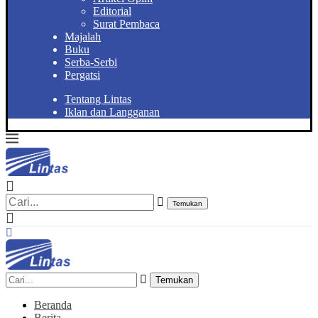
Editorial
Surat Pembaca
Majalah
Buku
Serba-Serbi
Pergatsi
Tentang Lintas
Iklan dan Langganan
Temukan
Temukan
Beranda
Berita