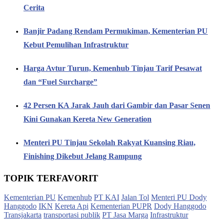
Cerita
Banjir Padang Rendam Permukiman, Kementerian PU
Kebut Pemulihan Infrastruktur
Harga Avtur Turun, Kemenhub Tinjau Tarif Pesawat
dan “Fuel Surcharge”
42 Persen KA Jarak Jauh dari Gambir dan Pasar Senen
Kini Gunakan Kereta New Generation
Menteri PU Tinjau Sekolah Rakyat Kuansing Riau,
Finishing Dikebut Jelang Rampung
TOPIK TERFAVORIT
Kementerian PU
Kemenhub
PT KAI
Jalan Tol
Menteri PU Dody
Hanggodo
IKN
Kereta Api
Kementerian PUPR
Dody Hanggodo
Transjakarta
transportasi publik
PT Jasa Marga
Infrastruktur