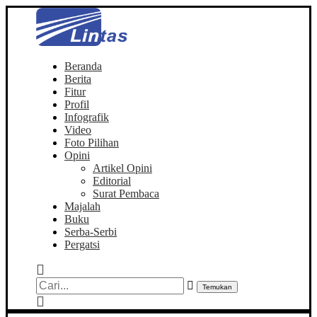
Beranda
Berita
Fitur
Profil
Infografik
Video
Foto Pilihan
Opini
Artikel Opini
Editorial
Surat Pembaca
Majalah
Buku
Serba-Serbi
Pergatsi
Temukan