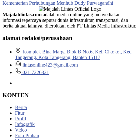
Kementerian Perhubungan
Menhub Dudy Purwagandhi
Majalahlintas.com
adalah media online yang menyediakan
informasi tepercaya seputar dunia infrastruktur, transportasi, dan
berita aktual lainnya, diterbitkan oleh PT Lintas Media Infrastruktur.
alamat redaksi/perusahaan
Komplek Bina Marga Blok B No.6, Kel. Cikokol, Kec.
Tangerang, Kota Tangerang, Banten 15117
lintasonline423@gmail.com
021-7226321
KONTEN
Berita
Fitur
Profil
Infografik
Video
Foto Pilihan