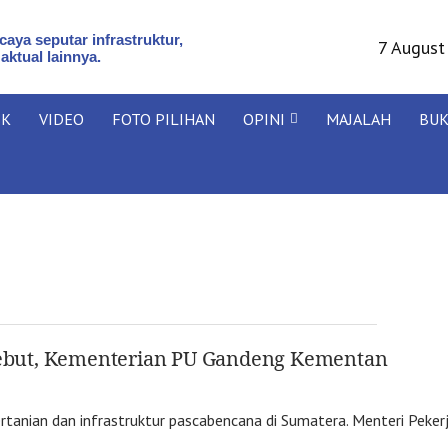
aya seputar infrastruktur,
7 August
 aktual lainnya.
IK
VIDEO
FOTO PILIHAN
OPINI
MAJALAH
BU
ikebut, Kementerian PU Gandeng Kementan
anian dan infrastruktur pascabencana di Sumatera. Menteri Peke