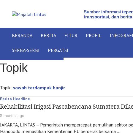
Sumber informasi teperc
transportasi, dan berita
BERANDA
BERITA
FITUR
PROFIL
INFOGRAF
SERBA-SERBI
PERGATSI
Topik
Topik:
sawah terdampak banjir
Berita Headline
Rehabilitasi Irigasi Pascabencana Sumatera D
8 months ago
JAKARTA, LINTAS – Pemerintah mempercepat pemulihan sektor pert
Hanggodo memastikan Kementerian PU bergerak bersama …