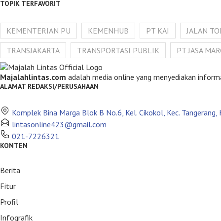
TOPIK TERFAVORIT
KEMENTERIAN PU
KEMENHUB
PT KAI
JALAN TO
TRANSJAKARTA
TRANSPORTASI PUBLIK
PT JASA MA
Majalahlintas.com
adalah media online yang menyediakan informasi 
ALAMAT REDAKSI/PERUSAHAAN
Komplek Bina Marga Blok B No.6, Kel. Cikokol, Kec. Tangerang
lintasonline423@gmail.com
021-7226321
KONTEN
Berita
Fitur
Profil
Infografik