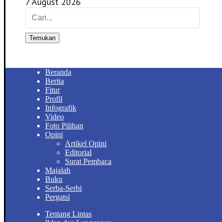
7 August 2026
Temukan
Beranda
Berita
Fitur
Profil
Infografik
Video
Foto Pilihan
Opini
Artikel Opini
Editorial
Surat Pembaca
Majalah
Buku
Serba-Serbi
Pergatsi
Tentang Lintas