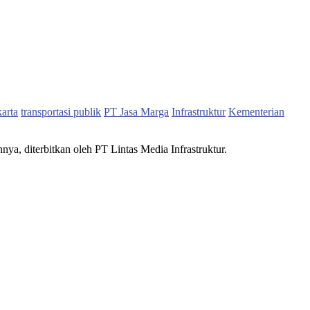
karta
transportasi publik
PT Jasa Marga
Infrastruktur
Kementerian
nnya, diterbitkan oleh PT Lintas Media Infrastruktur.