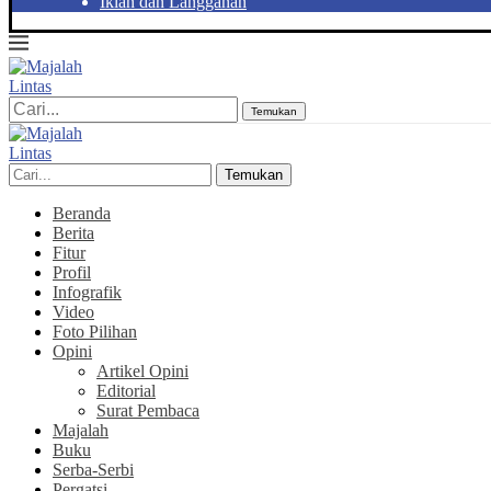
Iklan dan Langganan
Temukan
Temukan
Beranda
Berita
Fitur
Profil
Infografik
Video
Foto Pilihan
Opini
Artikel Opini
Editorial
Surat Pembaca
Majalah
Buku
Serba-Serbi
Pergatsi