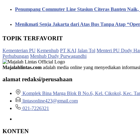
Penumpang Commuter Line Stasiun Citeras Banten Naik
Menikmati Senja Jakarta dari Atas Bus Tanpa Atap “Op
TOPIK TERFAVORIT
Kementerian PU
Kemenhub
PT KAI
Jalan Tol
Menteri PU Dody Ha
Perhubungan
Menhub Dudy Purwagandhi
Majalahlintas.com
adalah media online yang menyediakan informasi tep
alamat redaksi/perusahaan
Komplek Bina Marga Blok B No.6, Kel. Cikokol, Kec. Ta
lintasonline423@gmail.com
021-7226321
KONTEN