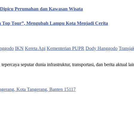
, Dipicu Perumahan dan Kawasan Wisata
en Top Tour”, Mengubah Lampu Kota Menjadi Cerita
nggodo
IKN
Kereta Api
Kementerian PUPR
Dody Hanggodo
Transja
ercaya seputar dunia infrastruktur, transportasi, dan berita aktual lai
ngerang, Kota Tangerang, Banten 15117