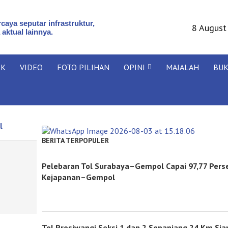
caya seputar infrastruktur,
8 August
 aktual lainnya.
IK
VIDEO
FOTO PILIHAN
OPINI
MAJALAH
BU
l
BERITA TERPOPULER
Pelebaran Tol Surabaya–Gempol Capai 97,77 Pers
Kejapanan–Gempol
Tol Prosiwangi Seksi 1 dan 2 Sepanjang 24 Km Sia