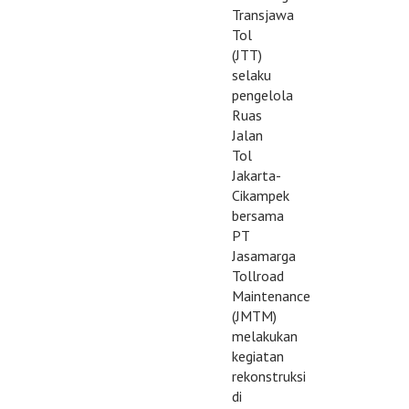
Transjawa
Tol
(JTT)
selaku
pengelola
Ruas
Jalan
Tol
Jakarta-
Cikampek
bersama
PT
Jasamarga
Tollroad
Maintenance
(JMTM)
melakukan
kegiatan
rekonstruksi
di