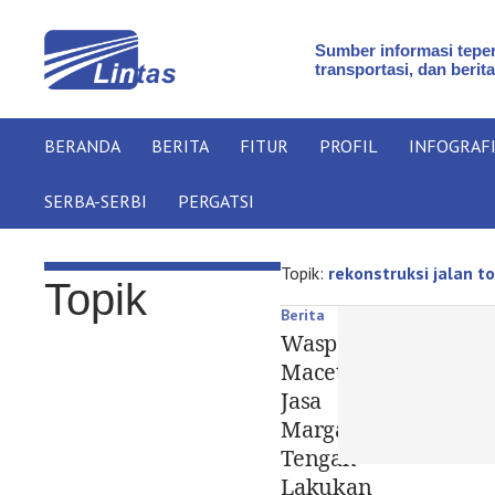
Sumber informasi teper
transportasi, dan berita
BERANDA
BERITA
FITUR
PROFIL
INFOGRAF
SERBA-SERBI
PERGATSI
Topik:
rekonstruksi jalan to
Topik
Berita
Waspada
Macet,
Jasa
Marga
Tengah
Lakukan