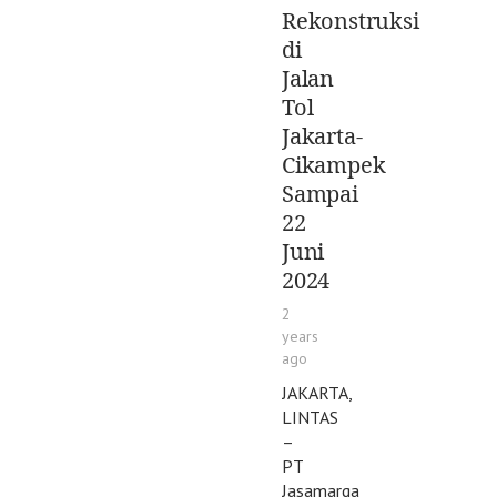
Rekonstruksi
di
Jalan
Tol
Jakarta-
Cikampek
Sampai
22
Juni
2024
2
years
ago
JAKARTA,
LINTAS
–
PT
Jasamarga