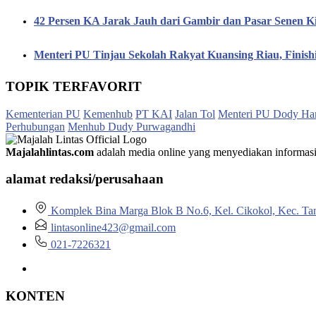
42 Persen KA Jarak Jauh dari Gambir dan Pasar Senen K
Menteri PU Tinjau Sekolah Rakyat Kuansing Riau, Finis
TOPIK TERFAVORIT
Kementerian PU
Kemenhub
PT KAI
Jalan Tol
Menteri PU Dody Ha
Perhubungan
Menhub Dudy Purwagandhi
Majalahlintas.com
adalah media online yang menyediakan informasi tep
alamat redaksi/perusahaan
Komplek Bina Marga Blok B No.6, Kel. Cikokol, Kec. Ta
lintasonline423@gmail.com
021-7226321
KONTEN