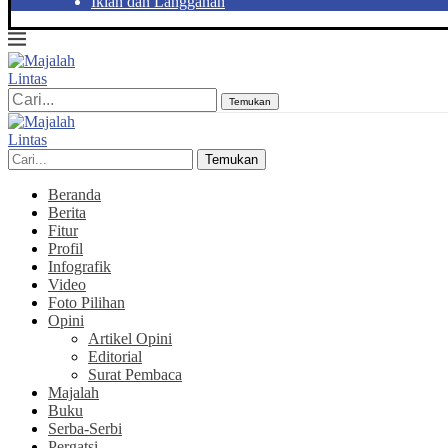
Iklan dan Langganan
Temukan
Temukan
Beranda
Berita
Fitur
Profil
Infografik
Video
Foto Pilihan
Opini
Artikel Opini
Editorial
Surat Pembaca
Majalah
Buku
Serba-Serbi
Pergatsi