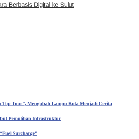
a Berbasis Digital ke Sulut
en Top Tour”, Mengubah Lampu Kota Menjadi Cerita
ut Pemulihan Infrastruktur
“Fuel Surcharge”