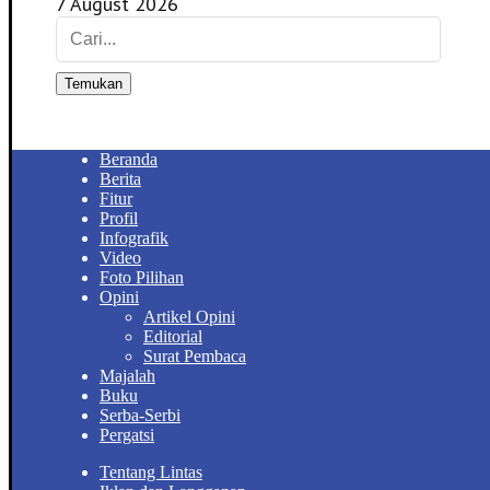
7 August 2026
Temukan
Beranda
Berita
Fitur
Profil
Infografik
Video
Foto Pilihan
Opini
Artikel Opini
Editorial
Surat Pembaca
Majalah
Buku
Serba-Serbi
Pergatsi
Tentang Lintas