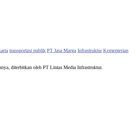
karta
transportasi publik
PT Jasa Marga
Infrastruktur
Kementerian
nnya, diterbitkan oleh PT Lintas Media Infrastruktur.