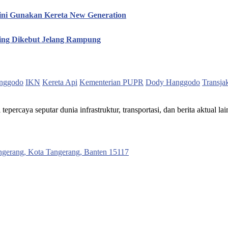
ini Gunakan Kereta New Generation
hing Dikebut Jelang Rampung
nggodo
IKN
Kereta Api
Kementerian PUPR
Dody Hanggodo
Transja
ercaya seputar dunia infrastruktur, transportasi, dan berita aktual lai
ngerang, Kota Tangerang, Banten 15117