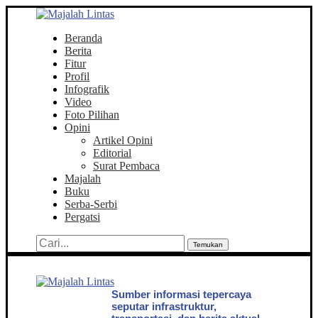
Beranda
Berita
Fitur
Profil
Infografik
Video
Foto Pilihan
Opini
Artikel Opini
Editorial
Surat Pembaca
Majalah
Buku
Serba-Serbi
Pergatsi
Temukan
Sumber informasi tepercaya
seputar infrastruktur,