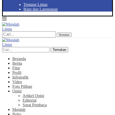
Tentang Lintas
Iklan dan Langganan
Temukan
Temukan
Beranda
Berita
Fitur
Profil
Infografik
Video
Foto Pilihan
Opini
Artikel Opini
Editorial
Surat Pembaca
Majalah
Buku