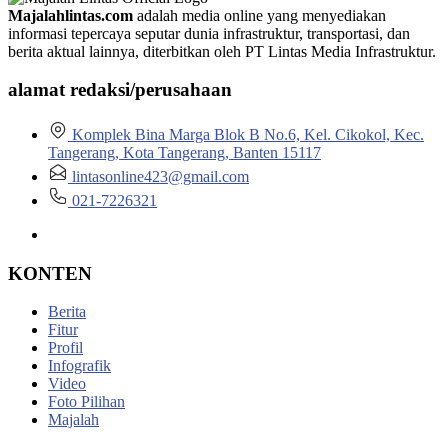
Majalahlintas.com
adalah media online yang menyediakan
informasi tepercaya seputar dunia infrastruktur, transportasi, dan
berita aktual lainnya, diterbitkan oleh PT Lintas Media Infrastruktur.
alamat redaksi/perusahaan
Komplek Bina Marga Blok B No.6, Kel. Cikokol, Kec.
Tangerang, Kota Tangerang, Banten 15117
lintasonline423@gmail.com
021-7226321
KONTEN
Berita
Fitur
Profil
Infografik
Video
Foto Pilihan
Majalah