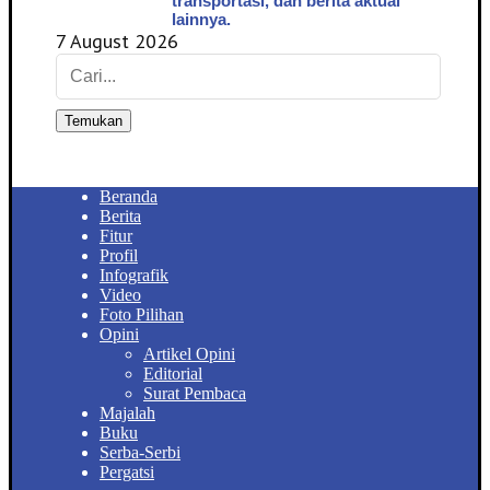
transportasi, dan berita aktual
lainnya.
7 August 2026
Temukan
Beranda
Berita
Fitur
Profil
Infografik
Video
Foto Pilihan
Opini
Artikel Opini
Editorial
Surat Pembaca
Majalah
Buku
Serba-Serbi
Pergatsi