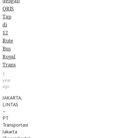
dengan
QRIS
Tap
di
12
Rute
Bus
Royal
Trans
1
year
ago
JAKARTA,
LINTAS
–
PT
Transportasi
Jakarta