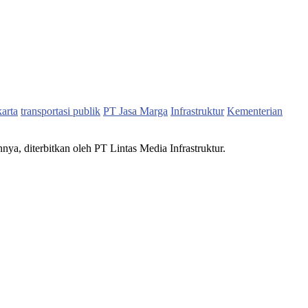
karta
transportasi publik
PT Jasa Marga
Infrastruktur
Kementerian
nnya, diterbitkan oleh PT Lintas Media Infrastruktur.