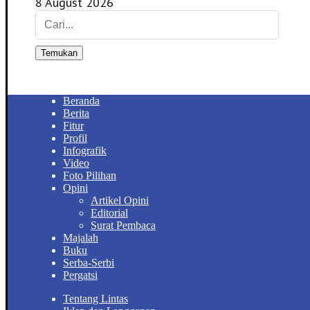
8 August 2026
Temukan
Beranda
Berita
Fitur
Profil
Infografik
Video
Foto Pilihan
Opini
Artikel Opini
Editorial
Surat Pembaca
Majalah
Buku
Serba-Serbi
Pergatsi
Tentang Lintas