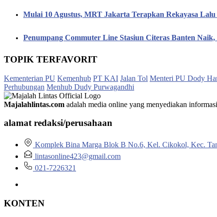
Mulai 10 Agustus, MRT Jakarta Terapkan Rekayasa Lalu 
Penumpang Commuter Line Stasiun Citeras Banten Naik
TOPIK TERFAVORIT
Kementerian PU
Kemenhub
PT KAI
Jalan Tol
Menteri PU Dody Ha
Perhubungan
Menhub Dudy Purwagandhi
Majalahlintas.com
adalah media online yang menyediakan informasi tep
alamat redaksi/perusahaan
Komplek Bina Marga Blok B No.6, Kel. Cikokol, Kec. Ta
lintasonline423@gmail.com
021-7226321
KONTEN