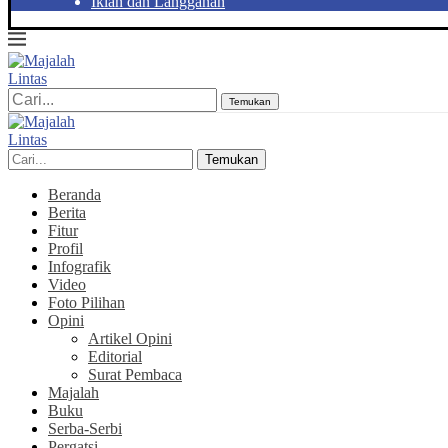
Iklan dan Langganan
Temukan
Temukan
Beranda
Berita
Fitur
Profil
Infografik
Video
Foto Pilihan
Opini
Artikel Opini
Editorial
Surat Pembaca
Majalah
Buku
Serba-Serbi
Pergatsi