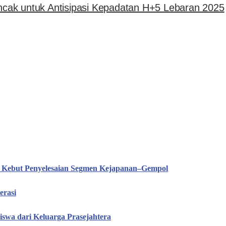
uncak untuk Antisipasi Kepadatan H+5 Lebaran 2025
T Kebut Penyelesaian Segmen Kejapanan–Gempol
erasi
iswa dari Keluarga Prasejahtera