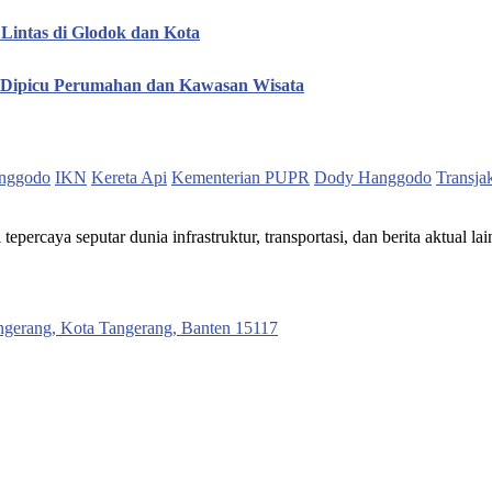
Lintas di Glodok dan Kota
, Dipicu Perumahan dan Kawasan Wisata
nggodo
IKN
Kereta Api
Kementerian PUPR
Dody Hanggodo
Transja
ercaya seputar dunia infrastruktur, transportasi, dan berita aktual lai
ngerang, Kota Tangerang, Banten 15117