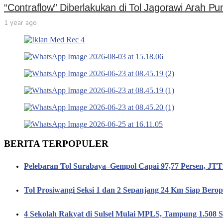
“Contraflow” Diberlakukan di Tol Jagorawi Arah P
1 year ago
BERITA TERPOPULER
Pelebaran Tol Surabaya–Gempol Capai 97,77 Persen, JT
Tol Prosiwangi Seksi 1 dan 2 Sepanjang 24 Km Siap Berop
4 Sekolah Rakyat di Sulsel Mulai MPLS, Tampung 1.508 S