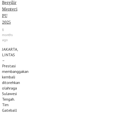
Bergilir
Menteri
PU
2025
8
months
ago
JAKARTA,
LINTAS
–
Prestasi
membanggakan
kembali
ditorehkan
olahraga
Sulawesi
Tengah.
Tim
Gateball