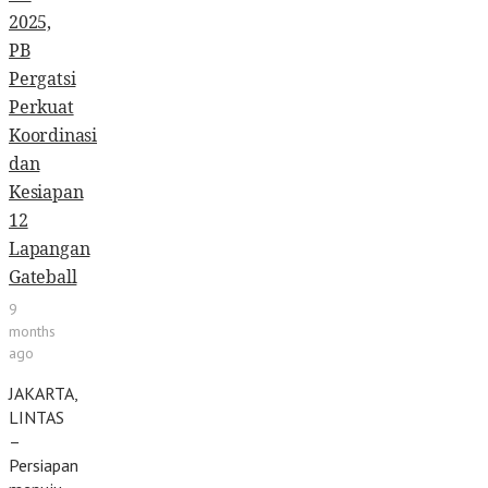
2025,
PB
Pergatsi
Perkuat
Koordinasi
dan
Kesiapan
12
Lapangan
Gateball
9
months
ago
JAKARTA,
LINTAS
–
Persiapan