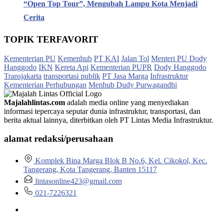
“Open Top Tour”, Mengubah Lampu Kota Menjadi
Cerita
TOPIK TERFAVORIT
Kementerian PU
Kemenhub
PT KAI
Jalan Tol
Menteri PU Dody
Hanggodo
IKN
Kereta Api
Kementerian PUPR
Dody Hanggodo
Transjakarta
transportasi publik
PT Jasa Marga
Infrastruktur
Kementerian Perhubungan
Menhub Dudy Purwagandhi
Majalahlintas.com
adalah media online yang menyediakan
informasi tepercaya seputar dunia infrastruktur, transportasi, dan
berita aktual lainnya, diterbitkan oleh PT Lintas Media Infrastruktur.
alamat redaksi/perusahaan
Komplek Bina Marga Blok B No.6, Kel. Cikokol, Kec.
Tangerang, Kota Tangerang, Banten 15117
lintasonline423@gmail.com
021-7226321