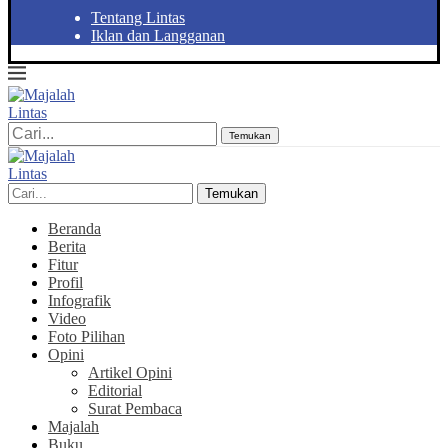
Tentang Lintas
Iklan dan Langganan
Temukan
Temukan
Beranda
Berita
Fitur
Profil
Infografik
Video
Foto Pilihan
Opini
Artikel Opini
Editorial
Surat Pembaca
Majalah
Buku