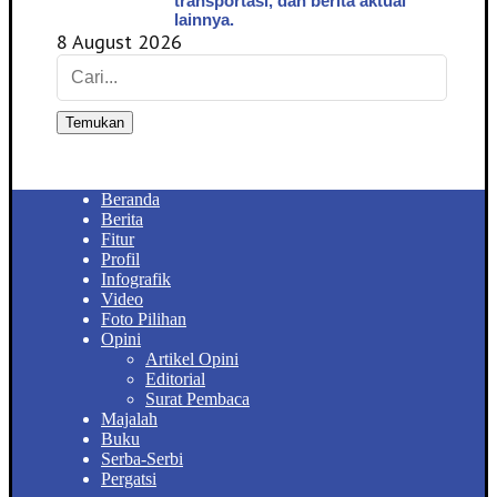
transportasi, dan berita aktual
lainnya.
8 August 2026
Temukan
Beranda
Berita
Fitur
Profil
Infografik
Video
Foto Pilihan
Opini
Artikel Opini
Editorial
Surat Pembaca
Majalah
Buku
Serba-Serbi
Pergatsi