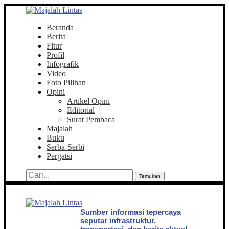
Beranda
Berita
Fitur
Profil
Infografik
Video
Foto Pilihan
Opini
Artikel Opini
Editorial
Surat Pembaca
Majalah
Buku
Serba-Serbi
Pergatsi
Temukan
Sumber informasi tepercaya
seputar infrastruktur,