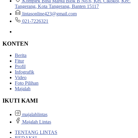
Komplek Bina Marga Blok B No.6, Kel. Cikokol, Kec.
Tangerang, Kota Tangerang, Banten 15117
lintasonline423@gmail.com
021-7226321
KONTEN
Berita
Fitur
Profil
Infografik
Video
Foto Pilihan
Majalah
IKUTI KAMI
majalahlintas
Majalah Lintas
TENTANG LINTAS
REDAKSI