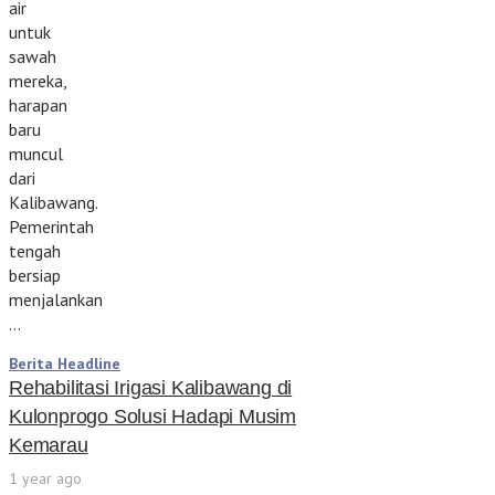
air
untuk
sawah
mereka,
harapan
baru
muncul
dari
Kalibawang.
Pemerintah
tengah
bersiap
menjalankan
…
Berita Headline
Rehabilitasi Irigasi Kalibawang di
Kulonprogo Solusi Hadapi Musim
Kemarau
1 year ago