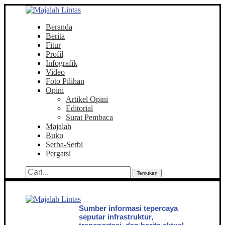
Beranda
Berita
Fitur
Profil
Infografik
Video
Foto Pilihan
Opini
Artikel Opini
Editorial
Surat Pembaca
Majalah
Buku
Serba-Serbi
Pergatsi
Temukan
Sumber informasi tepercaya
seputar infrastruktur,