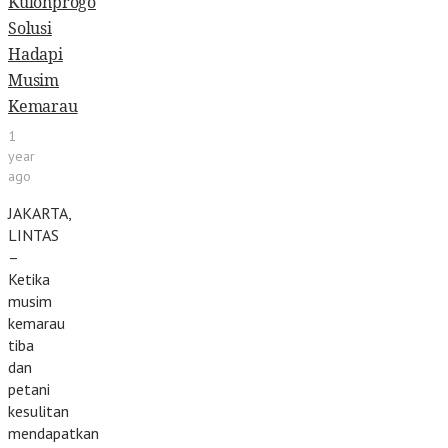
Kulonprogo
Solusi
Hadapi
Musim
Kemarau
1
year
ago
JAKARTA,
LINTAS
–
Ketika
musim
kemarau
tiba
dan
petani
kesulitan
mendapatkan