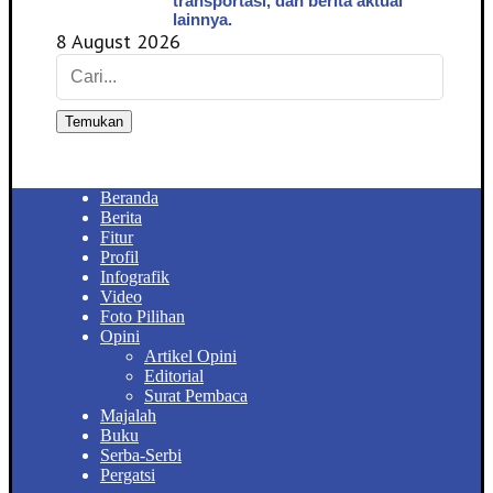
transportasi, dan berita aktual
lainnya.
8 August 2026
Temukan
Beranda
Berita
Fitur
Profil
Infografik
Video
Foto Pilihan
Opini
Artikel Opini
Editorial
Surat Pembaca
Majalah
Buku
Serba-Serbi
Pergatsi