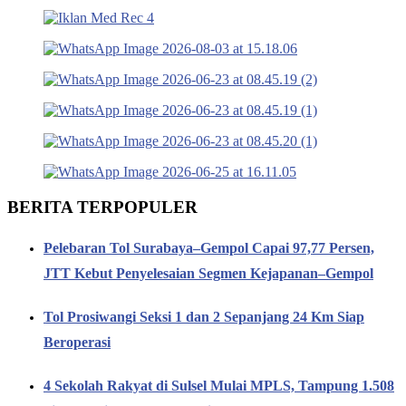
BERITA TERPOPULER
Pelebaran Tol Surabaya–Gempol Capai 97,77 Persen,
JTT Kebut Penyelesaian Segmen Kejapanan–Gempol
Tol Prosiwangi Seksi 1 dan 2 Sepanjang 24 Km Siap
Beroperasi
4 Sekolah Rakyat di Sulsel Mulai MPLS, Tampung 1.508