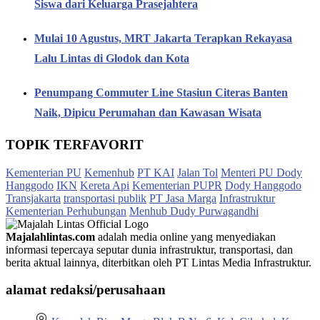
Siswa dari Keluarga Prasejahtera
Mulai 10 Agustus, MRT Jakarta Terapkan Rekayasa
Lalu Lintas di Glodok dan Kota
Penumpang Commuter Line Stasiun Citeras Banten
Naik, Dipicu Perumahan dan Kawasan Wisata
TOPIK TERFAVORIT
Kementerian PU
Kemenhub
PT KAI
Jalan Tol
Menteri PU Dody
Hanggodo
IKN
Kereta Api
Kementerian PUPR
Dody Hanggodo
Transjakarta
transportasi publik
PT Jasa Marga
Infrastruktur
Kementerian Perhubungan
Menhub Dudy Purwagandhi
Majalahlintas.com
adalah media online yang menyediakan
informasi tepercaya seputar dunia infrastruktur, transportasi, dan
berita aktual lainnya, diterbitkan oleh PT Lintas Media Infrastruktur.
alamat redaksi/perusahaan