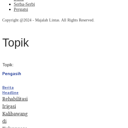
Serba-Serbi
Pergatsi
Copyright @2024 - Majalah Lintas. All Rights Reserved.
Topik
Topik:
Pengasih
Berita
Headline
Rehabilitasi
Irigasi
Kalibawang
di