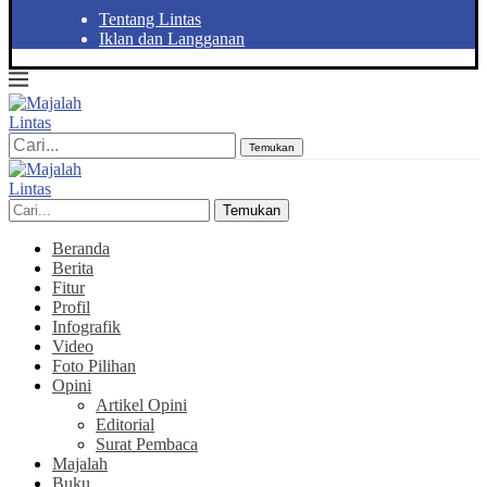
Tentang Lintas
Iklan dan Langganan
Temukan
Temukan
Beranda
Berita
Fitur
Profil
Infografik
Video
Foto Pilihan
Opini
Artikel Opini
Editorial
Surat Pembaca
Majalah
Buku