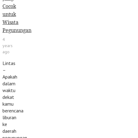
Cocok
untuk
Wisata
Pegunungan
4
years
ago
Lintas
–
Apakah
dalam
waktu
dekat
kamu
berencana
liburan
ke
daerah
pegunungan