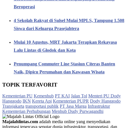
Beroperasi
4 Sekolah Rakyat di Sulsel Mulai MPLS, Tampung 1.508
Siswa dari Keluarga Prasejahtera
Mulai 10 Agustus, MRT Jakarta Terapkan Rekayasa
Lalu Lintas di Glodok dan Kota
Penumpang Commuter Line Stasiun Citeras Banten
Naik, Dipicu Perumahan dan Kawasan Wisata
TOPIK TERFAVORIT
Kementerian PU
Kemenhub
PT KAI
Jalan Tol
Menteri PU Dody
Hanggodo
IKN
Kereta Api
Kementerian PUPR
Dody Hanggodo
Transjakarta
transportasi publik
PT Jasa Marga
Infrastruktur
Kementerian Perhubungan
Menhub Dudy Purwagandhi
Majalahlintas.com
adalah media online yang menyediakan
informasi tepercaya seputar dunia infrastruktur, transportasi, dan