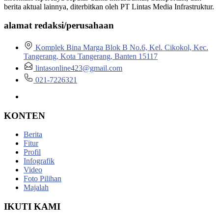
berita aktual lainnya, diterbitkan oleh PT Lintas Media Infrastruktur.
alamat redaksi/perusahaan
Komplek Bina Marga Blok B No.6, Kel. Cikokol, Kec.
Tangerang, Kota Tangerang, Banten 15117
lintasonline423@gmail.com
021-7226321
KONTEN
Berita
Fitur
Profil
Infografik
Video
Foto Pilihan
Majalah
IKUTI KAMI