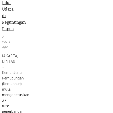
Jalur
Udara
di
Pegunungan
Papua
3
years
ago
JAKARTA,
LINTAS
–
Kementerian
Perhubungan
(Kemenhub)
mulai
mengoperasikan
37
rute
penerbangan