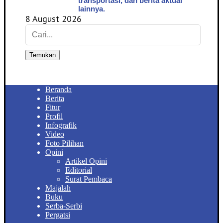
transportasi, dan berita aktual
lainnya.
8 August 2026
Temukan
Beranda
Berita
Fitur
Profil
Infografik
Video
Foto Pilihan
Opini
Artikel Opini
Editorial
Surat Pembaca
Majalah
Buku
Serba-Serbi
Pergatsi