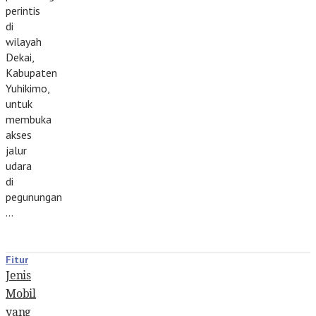
perintis
di
wilayah
Dekai,
Kabupaten
Yuhikimo,
untuk
membuka
akses
jalur
udara
di
pegunungan
…
Fitur
Jenis
Mobil
yang