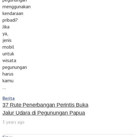
menggunakan
kendaraan
pribadi?
Jika
ya,
jenis
mobil
untuk
wisata
pegunungan
harus
kamu
…
Berita
37 Rute Penerbangan Perintis Buka
Jalur Udara di Pegunungan Papua
3 years ago