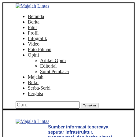
Beranda
Berita
Fitur
Profil
Infografik
Video
Foto Pilihan
Opini
Artikel Opini
Editorial
Surat Pembaca
Majalah
Buku
Serba-Serbi
Pergatsi
Temukan
Sumber informasi tepercaya
seputar infrastruktur,