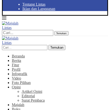
Tentang Lintas
Iklan dan Langganan
Temukan
Temukan
Beranda
Berita
Fitur
Profil
Infografik
Video
Foto Pilihan
Opini
Artikel Opini
Editorial
Surat Pembaca
Majalah
Buku