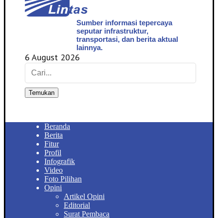
Sumber informasi tepercaya
seputar infrastruktur,
transportasi, dan berita aktual
lainnya.
6 August 2026
Temukan
Beranda
Berita
Fitur
Profil
Infografik
Video
Foto Pilihan
Opini
Artikel Opini
Editorial
Surat Pembaca