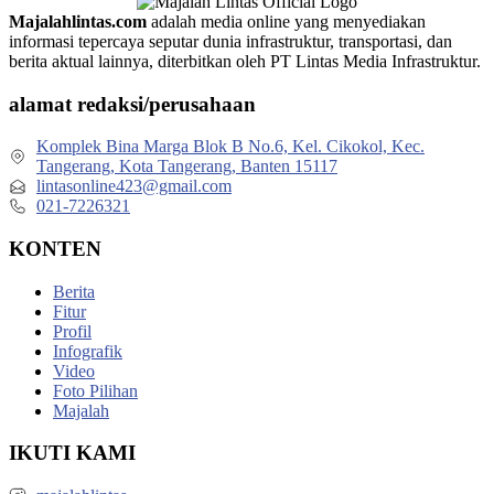
Majalahlintas.com
adalah media online yang menyediakan
informasi tepercaya seputar dunia infrastruktur, transportasi, dan
berita aktual lainnya, diterbitkan oleh PT Lintas Media Infrastruktur.
alamat redaksi/perusahaan
Komplek Bina Marga Blok B No.6, Kel. Cikokol, Kec.
Tangerang, Kota Tangerang, Banten 15117
lintasonline423@gmail.com
021-7226321
KONTEN
Berita
Fitur
Profil
Infografik
Video
Foto Pilihan
Majalah
IKUTI KAMI