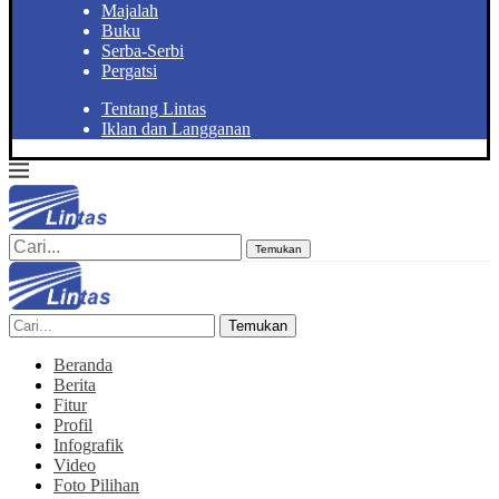
Majalah
Buku
Serba-Serbi
Pergatsi
Tentang Lintas
Iklan dan Langganan
Temukan
Temukan
Beranda
Berita
Fitur
Profil
Infografik
Video
Foto Pilihan