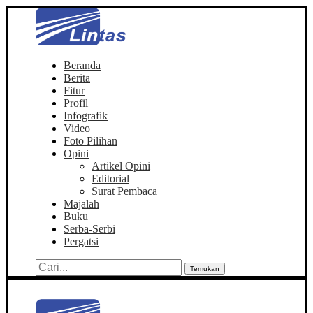
Beranda
Berita
Fitur
Profil
Infografik
Video
Foto Pilihan
Opini
Artikel Opini
Editorial
Surat Pembaca
Majalah
Buku
Serba-Serbi
Pergatsi
Temukan