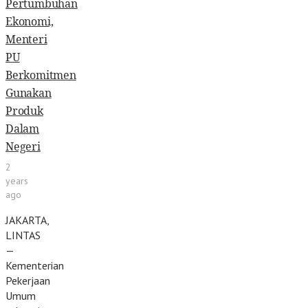
Pertumbuhan
Ekonomi,
Menteri
PU
Berkomitmen
Gunakan
Produk
Dalam
Negeri
2
years
ago
JAKARTA,
LINTAS
—
Kementerian
Pekerjaan
Umum