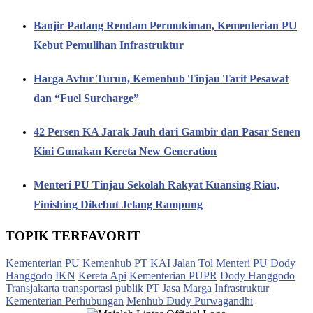
Banjir Padang Rendam Permukiman, Kementerian PU
Kebut Pemulihan Infrastruktur
Harga Avtur Turun, Kemenhub Tinjau Tarif Pesawat
dan “Fuel Surcharge”
42 Persen KA Jarak Jauh dari Gambir dan Pasar Senen
Kini Gunakan Kereta New Generation
Menteri PU Tinjau Sekolah Rakyat Kuansing Riau,
Finishing Dikebut Jelang Rampung
TOPIK TERFAVORIT
Kementerian PU
Kemenhub
PT KAI
Jalan Tol
Menteri PU Dody
Hanggodo
IKN
Kereta Api
Kementerian PUPR
Dody Hanggodo
Transjakarta
transportasi publik
PT Jasa Marga
Infrastruktur
Kementerian Perhubungan
Menhub Dudy Purwagandhi