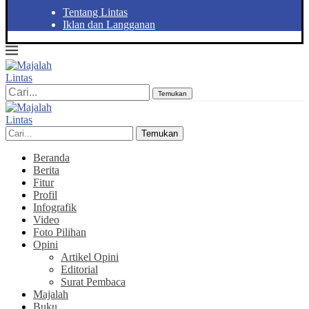
Tentang Lintas
Iklan dan Langganan
Temukan
Temukan
Beranda
Berita
Fitur
Profil
Infografik
Video
Foto Pilihan
Opini
Artikel Opini
Editorial
Surat Pembaca
Majalah
Buku