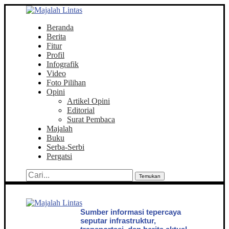
Beranda
Berita
Fitur
Profil
Infografik
Video
Foto Pilihan
Opini
Artikel Opini
Editorial
Surat Pembaca
Majalah
Buku
Serba-Serbi
Pergatsi
Temukan
Sumber informasi tepercaya
seputar infrastruktur,