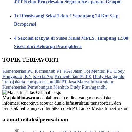
JTT Kebut Penyelesaian Segmen Kejapanan–Gempol
Tol Prosiwangi Seksi 1 dan 2 Sepanjang 24 Km Siap
Beroperasi
4 Sekolah Rakyat di Sulsel Mulai MPLS, Tampung 1.508
Siswa dari Keluarga Prasejahtera
TOPIK TERFAVORIT
Kementerian PU
Kemenhub
PT KAI
Jalan Tol
Menteri PU Dody
Hanggodo
IKN
Kereta Api
Kementerian PUPR
Dody Hanggodo
Transjakarta
transportasi publik
PT Jasa Marga
Infrastruktur
Kementerian Perhubungan
Menhub Dudy Purwagandhi
Majalahlintas.com
adalah media online yang menyediakan
informasi tepercaya seputar dunia infrastruktur, transportasi, dan
berita aktual lainnya, diterbitkan oleh PT Lintas Media Infrastruktur.
alamat redaksi/perusahaan