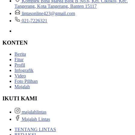
Komplek Bina Marga Blok B No.6, Kel. Cikokol, Kec.
Tangerang, Kota Tangerang, Banten 15117
lintasonline423@gmail.com
021-7226321
KONTEN
Berita
Fitur
Profil
Infografik
Video
Foto Pilihan
Majalah
IKUTI KAMI
majalahlintas
Majalah Lintas
TENTANG LINTAS
REDAKSI