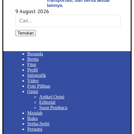
transportasi, dan berita aktual
lainnya.
9 August 2026
Temukan
Beranda
Berita
Fitur
Profil
Infografik
Video
Foto Pilihan
Opini
Artikel Opini
Editorial
Surat Pembaca
Majalah
Buku
Serba-Serbi
Pergatsi