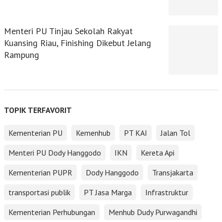
Menteri PU Tinjau Sekolah Rakyat
Kuansing Riau, Finishing Dikebut Jelang
Rampung
TOPIK TERFAVORIT
Kementerian PU
Kemenhub
PT KAI
Jalan Tol
Menteri PU Dody Hanggodo
IKN
Kereta Api
Kementerian PUPR
Dody Hanggodo
Transjakarta
transportasi publik
PT Jasa Marga
Infrastruktur
Kementerian Perhubungan
Menhub Dudy Purwagandhi