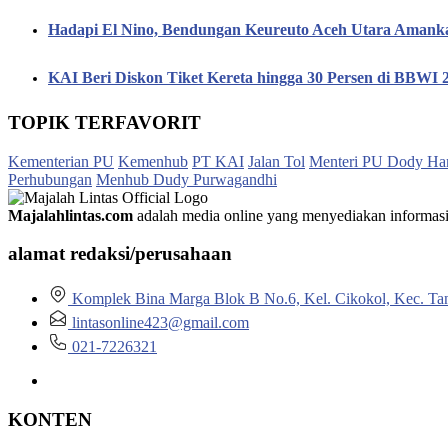
Hadapi El Nino, Bendungan Keureuto Aceh Utara Amanka
KAI Beri Diskon Tiket Kereta hingga 30 Persen di BBWI
TOPIK TERFAVORIT
Kementerian PU
Kemenhub
PT KAI
Jalan Tol
Menteri PU Dody Ha
Perhubungan
Menhub Dudy Purwagandhi
Majalahlintas.com
adalah media online yang menyediakan informasi tep
alamat redaksi/perusahaan
Komplek Bina Marga Blok B No.6, Kel. Cikokol, Kec. Ta
lintasonline423@gmail.com
021-7226321
KONTEN