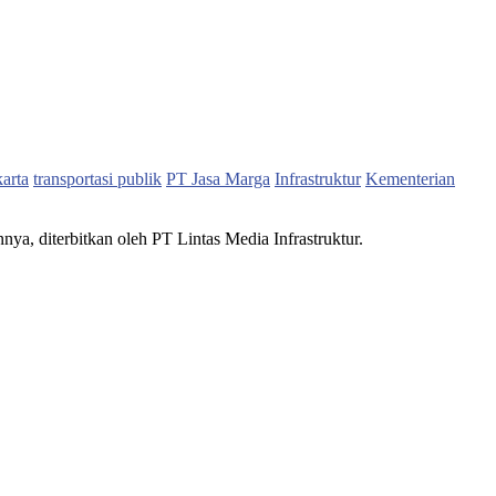
karta
transportasi publik
PT Jasa Marga
Infrastruktur
Kementerian
nnya, diterbitkan oleh PT Lintas Media Infrastruktur.