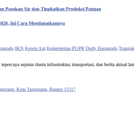
n Pasokan Air dan Tingkatkan Produksi Pangan
 2026, Ini Cara Mendapatkannya
nggodo
IKN
Kereta Api
Kementerian PUPR
Dody Hanggodo
Transja
ercaya seputar dunia infrastruktur, transportasi, dan berita aktual lai
ngerang, Kota Tangerang, Banten 15117