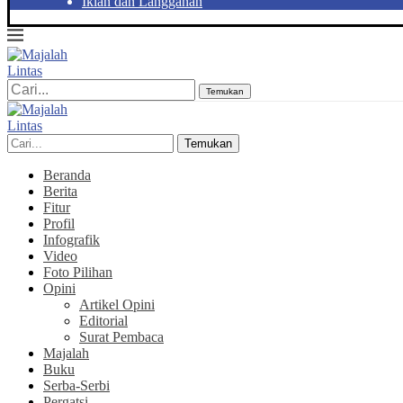
Iklan dan Langganan
Temukan
Temukan
Beranda
Berita
Fitur
Profil
Infografik
Video
Foto Pilihan
Opini
Artikel Opini
Editorial
Surat Pembaca
Majalah
Buku
Serba-Serbi
Pergatsi