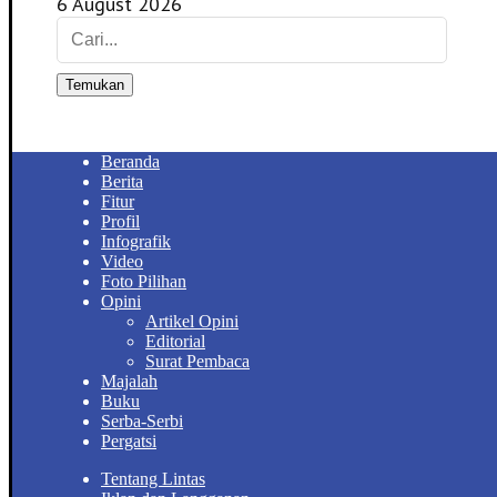
6 August 2026
Temukan
Beranda
Berita
Fitur
Profil
Infografik
Video
Foto Pilihan
Opini
Artikel Opini
Editorial
Surat Pembaca
Majalah
Buku
Serba-Serbi
Pergatsi
Tentang Lintas