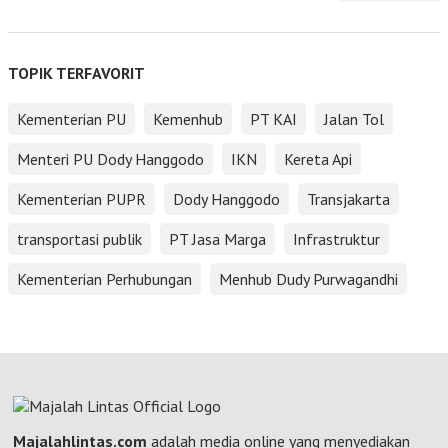
TOPIK TERFAVORIT
Kementerian PU
Kemenhub
PT KAI
Jalan Tol
Menteri PU Dody Hanggodo
IKN
Kereta Api
Kementerian PUPR
Dody Hanggodo
Transjakarta
transportasi publik
PT Jasa Marga
Infrastruktur
Kementerian Perhubungan
Menhub Dudy Purwagandhi
Majalahlintas.com
adalah media online yang menyediakan