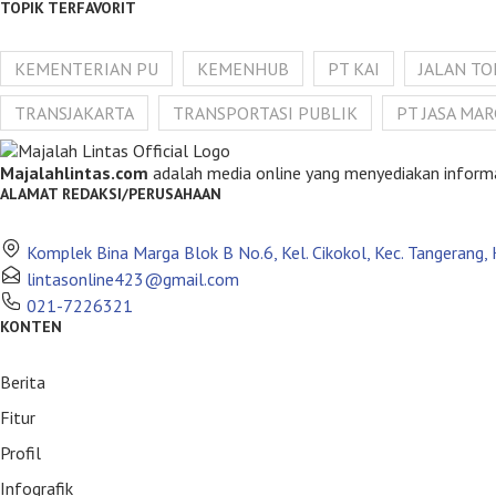
TOPIK TERFAVORIT
KEMENTERIAN PU
KEMENHUB
PT KAI
JALAN TO
TRANSJAKARTA
TRANSPORTASI PUBLIK
PT JASA MA
Majalahlintas.com
adalah media online yang menyediakan informasi 
ALAMAT REDAKSI/PERUSAHAAN
Komplek Bina Marga Blok B No.6, Kel. Cikokol, Kec. Tangerang
lintasonline423@gmail.com
021-7226321
KONTEN
Berita
Fitur
Profil
Infografik