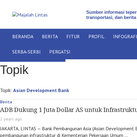
Sumber informasi teperc
transportasi, dan berita
BERANDA
BERITA
FITUR
PROFIL
INFOGRAF
SERBA-SERBI
PERGATSI
Topik
Topik:
Asian Development Bank
Berita
ADB Dukung 1 Juta Dollar AS untuk Infrastruk
2 years ago
JAKARTA, LINTAS — Bank Pembangunan Asia (Asian Development B
pembangunan infrastruktur di Kementerian Pekerjaan Umum …