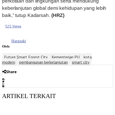
perkotaan dan lingkungan serta mendukung
keberlanjutan global demi kehidupan yang lebih
baik,” tutup Kadarsah.
(HRZ)
525 Views
Harazaki
Oleh:
Future Smart Forest City
Kementerian PU
kota
modern
pembangunan berkelanjutan
smart city
Share
ARTIKEL TERKAIT