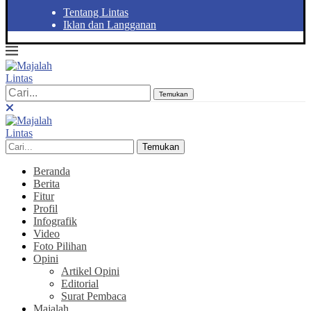
Tentang Lintas
Iklan dan Langganan
Temukan
Temukan
Beranda
Berita
Fitur
Profil
Infografik
Video
Foto Pilihan
Opini
Artikel Opini
Editorial
Surat Pembaca
Majalah