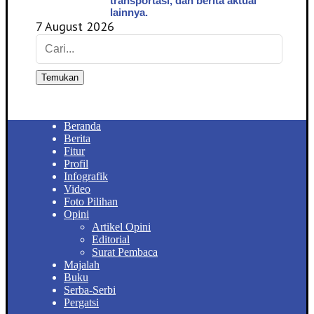
transportasi, dan berita aktual
lainnya.
7 August 2026
Temukan
Beranda
Berita
Fitur
Profil
Infografik
Video
Foto Pilihan
Opini
Artikel Opini
Editorial
Surat Pembaca
Majalah
Buku
Serba-Serbi
Pergatsi