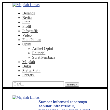
Beranda
Berita
Fitur
Profil
Infografik
Video
Foto Pilihan
Opini
Artikel Opini
Editorial
Surat Pembaca
Majalah
Buku
Serba-Serbi
Pergatsi
Temukan
Sumber informasi tepercaya
seputar infrastruktur,