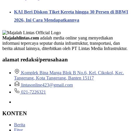
KAI Beri Diskon Tiket Kereta hingga 30 Persen di BBWI
2026, Ini Cara Mendapatkannya
Majalahlintas.com
adalah media online yang menyediakan
informasi tepercaya seputar dunia infrastruktur, transportasi, dan
berita aktual lainnya, diterbitkan oleh PT Lintas Media Infrastruktur.
alamat redaksi/perusahaan
Komplek Bina Marga Blok B No.6, Kel. Cikokol, Kec.
Tangerang, Kota Tangerang, Banten 15117
lintasonline423@gmail.com
021-7226321
KONTEN
Berita
Fitur