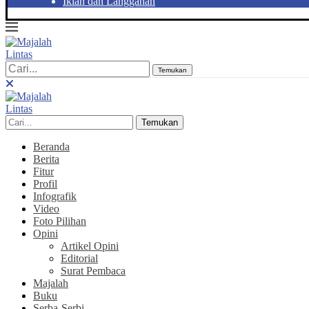
Iklan dan Langganan
Temukan
Temukan
Beranda
Berita
Fitur
Profil
Infografik
Video
Foto Pilihan
Opini
Artikel Opini
Editorial
Surat Pembaca
Majalah
Buku
Serba-Serbi