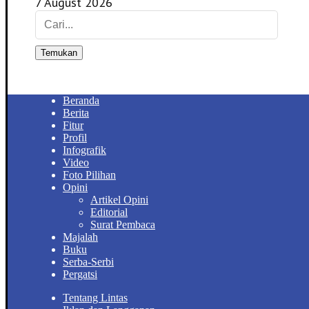
7 August 2026
Temukan
Beranda
Berita
Fitur
Profil
Infografik
Video
Foto Pilihan
Opini
Artikel Opini
Editorial
Surat Pembaca
Majalah
Buku
Serba-Serbi
Pergatsi
Tentang Lintas