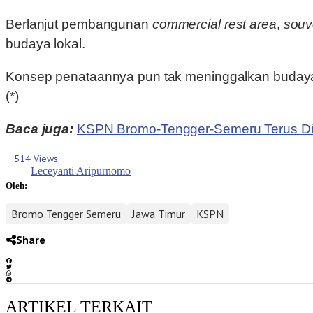
Berlanjut pembangunan
commercial rest area
,
souv
budaya lokal.
Konsep penataannya pun tak meninggalkan budaya l
(*)
Baca juga:
KSPN Bromo-Tengger-Semeru Terus Dik
514 Views
Leceyanti Aripurnomo
Oleh:
Bromo Tengger Semeru
Jawa Timur
KSPN
Share
ARTIKEL TERKAIT