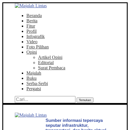
Beranda
Berita
Fitur
Profil
Infografik
Video
Foto Pilihan
Opini
Artikel Opini
Editorial
Surat Pembaca
Majalah
Buku
Serba-Serbi
Pergatsi
Temukan
Sumber informasi tepercaya
seputar infrastruktur,