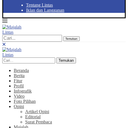
Tentang Lintas
Iklan dan Langganan
Temukan
Temukan
Beranda
Berita
Fitur
Profil
Infografik
Video
Foto Pilihan
Opini
Artikel Opini
Editorial
Surat Pembaca
Majalah