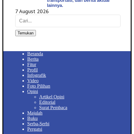
transportasi, dan berita aktual
lainnya.
7 August 2026
Temukan
Beranda
Berita
Fitur
Profil
Infografik
Video
Foto Pilihan
Opini
Artikel Opini
Editorial
Surat Pembaca
Majalah
Buku
Serba-Serbi
Pergatsi