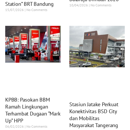
Station” BRT Bandung
10/04/2026
No Comments
15/07/2026
No Comments
KPBB: Pasokan BBM
Stasiun Jatake Perkuat
Ramah Lingkungan
Konektivitas BSD City
Terhambat Dugaan “Mark
dan Mobilitas
Up” HPP
Masyarakat Tangerang
06/02/2026
No Comments