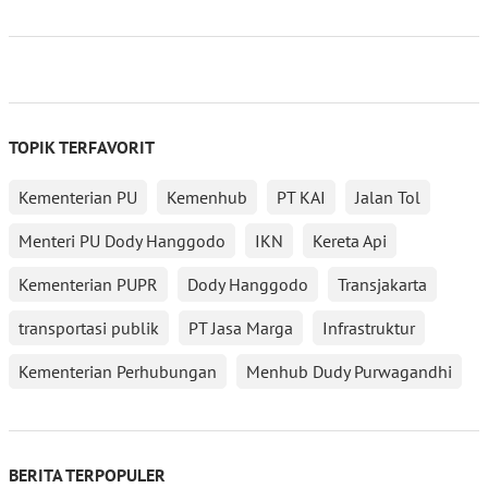
TOPIK TERFAVORIT
Kementerian PU
Kemenhub
PT KAI
Jalan Tol
Menteri PU Dody Hanggodo
IKN
Kereta Api
Kementerian PUPR
Dody Hanggodo
Transjakarta
transportasi publik
PT Jasa Marga
Infrastruktur
Kementerian Perhubungan
Menhub Dudy Purwagandhi
BERITA TERPOPULER