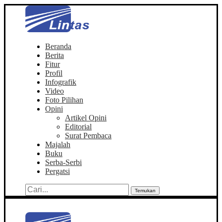
Beranda
Berita
Fitur
Profil
Infografik
Video
Foto Pilihan
Opini
Artikel Opini
Editorial
Surat Pembaca
Majalah
Buku
Serba-Serbi
Pergatsi
Temukan