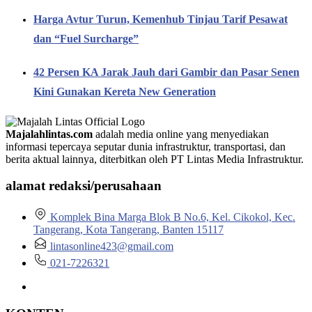
Harga Avtur Turun, Kemenhub Tinjau Tarif Pesawat
dan “Fuel Surcharge”
42 Persen KA Jarak Jauh dari Gambir dan Pasar Senen
Kini Gunakan Kereta New Generation
Majalahlintas.com
adalah media online yang menyediakan
informasi tepercaya seputar dunia infrastruktur, transportasi, dan
berita aktual lainnya, diterbitkan oleh PT Lintas Media Infrastruktur.
alamat redaksi/perusahaan
Komplek Bina Marga Blok B No.6, Kel. Cikokol, Kec.
Tangerang, Kota Tangerang, Banten 15117
lintasonline423@gmail.com
021-7226321