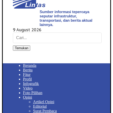
Sumber informasi tepercaya
seputar infrastruktur,
transportasi, dan berita aktual
lainnya.
9 August 2026
Temukan
Beranda
Berita
Fitur
Profil
Infografik
Video
Foto Pilihan
Opini
Artikel Opini
Editorial
Surat Pembaca