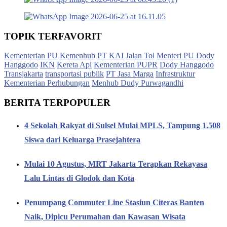
TOPIK TERFAVORIT
Kementerian PU
Kemenhub
PT KAI
Jalan Tol
Menteri PU Dody
Hanggodo
IKN
Kereta Api
Kementerian PUPR
Dody Hanggodo
Transjakarta
transportasi publik
PT Jasa Marga
Infrastruktur
Kementerian Perhubungan
Menhub Dudy Purwagandhi
BERITA TERPOPULER
4 Sekolah Rakyat di Sulsel Mulai MPLS, Tampung 1.508
Siswa dari Keluarga Prasejahtera
Mulai 10 Agustus, MRT Jakarta Terapkan Rekayasa
Lalu Lintas di Glodok dan Kota
Penumpang Commuter Line Stasiun Citeras Banten
Naik, Dipicu Perumahan dan Kawasan Wisata