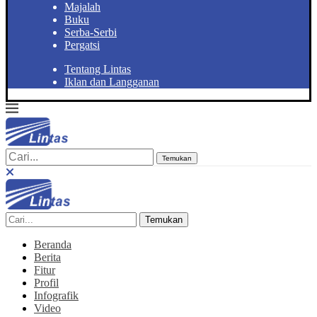
Majalah
Buku
Serba-Serbi
Pergatsi
Tentang Lintas
Iklan dan Langganan
Temukan
Temukan
Beranda
Berita
Fitur
Profil
Infografik
Video