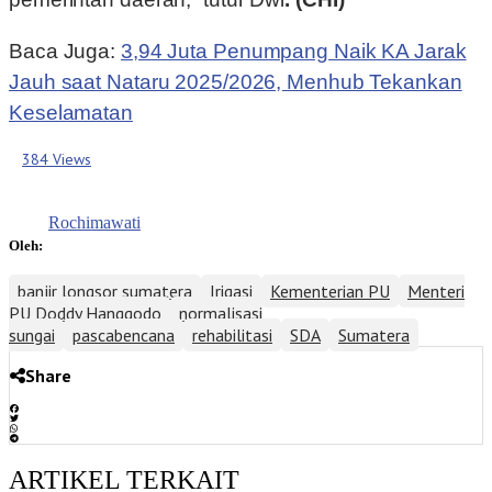
Baca Juga:
3,94 Juta Penumpang Naik KA Jarak
Jauh saat Nataru 2025/2026, Menhub Tekankan
Keselamatan
384 Views
Rochimawati
Oleh:
banjir longsor sumatera
Irigasi
Kementerian PU
Menteri
PU Doddy Hanggodo
normalisasi
sungai
pascabencana
rehabilitasi
SDA
Sumatera
Share
ARTIKEL TERKAIT