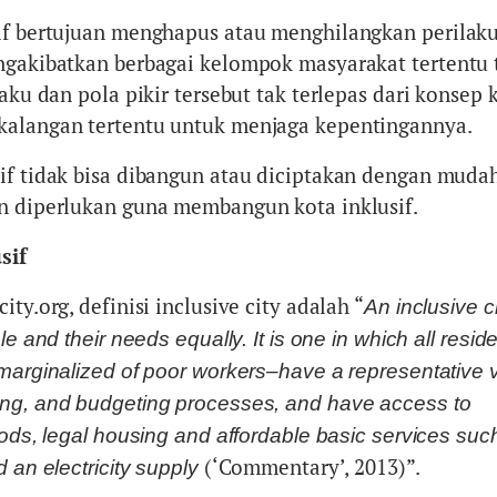
if bertujuan menghapus atau menghilangkan perilak
ngakibatkan berbagai kelompok masyarakat tertentu 
laku dan pola pikir tersebut tak terlepas dari konsep
kalangan tertentu untuk menjaga kepentingannya.
if tidak bisa dibangun atau diciptakan dengan mudah
n diperlukan guna membangun kota inklusif.
sif
ty.org, definisi inclusive city adalah “
An inclusive c
le and their needs equally. It is one in which all resid
marginalized of poor workers–have a representative v
ng, and budgeting processes, and have access to
oods, legal housing and affordable basic services suc
(‘Commentary’, 2013)”.
d an electricity supply