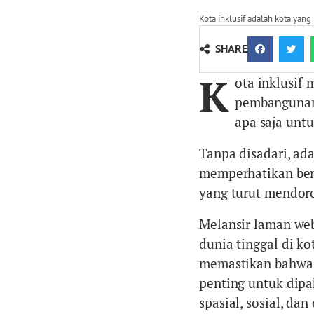
Kota inklusif adalah kota yang
SHARE
K
ota inklusif 
pembangunan.
apa saja unt
Tanpa disadari, ad
memperhatikan berb
yang turut mendor
Melansir laman web
dunia tinggal di ko
memastikan bahwa 
penting untuk dipa
spasial, sosial, da