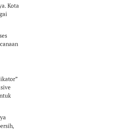
ya. Kota
gai
ses
ncanaan
ikator”
usive
untuk
nya
ersih,