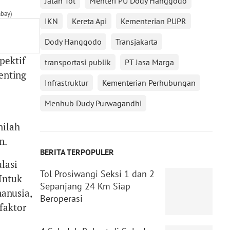
Jalan Tol
Menteri PU Dody Hanggodo
abay)
IKN
Kereta Api
Kementerian PUPR
Dody Hanggodo
Transjakarta
pektif
transportasi publik
PT Jasa Marga
enting
Infrastruktur
Kementerian Perhubungan
Menhub Dudy Purwagandhi
nilah
n.
BERITA TERPOPULER
lasi
Tol Prosiwangi Seksi 1 dan 2
Untuk
Sepanjang 24 Km Siap
anusia,
Beroperasi
faktor