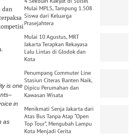
4 Sekolah Rakyat di Sulsel
Mulai MPLS, Tampung 1.508
u dan
Siswa dari Keluarga
terpaksa
Prasejahtera
 kompetisi
Mulai 10 Agustus, MRT
Jakarta Terapkan Rekayasa
.
Lalu Lintas di Glodok dan
Kota
Penumpang Commuter Line
Stasiun Citeras Banten Naik,
ity is one
Dipicu Perumahan dan
ents–
Kawasan Wisata
oice in
Menikmati Senja Jakarta dari
Atas Bus Tanpa Atap “Open
h as
Top Tour”, Mengubah Lampu
Kota Menjadi Cerita