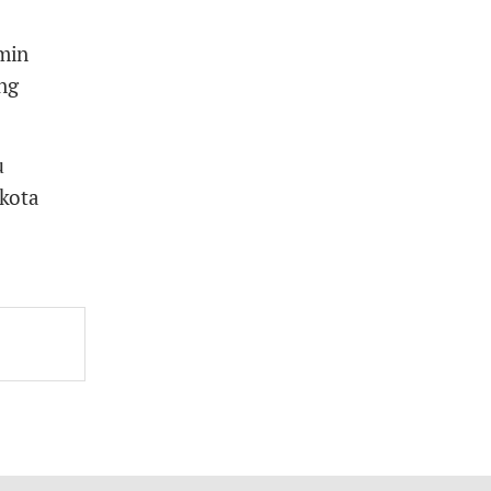
amin
ng
u
kota