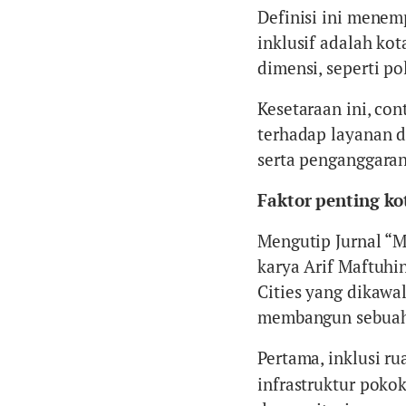
Definisi ini menem
inklusif adalah ko
dimensi, seperti pol
Kesetaraan ini, co
terhadap layanan d
serta penganggaran
Faktor penting kot
Mengutip Jurnal “Me
karya Arif Maftuhi
Cities yang dikawa
membangun sebuah k
Pertama, inklusi ru
infrastruktur pokok