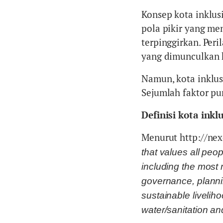
Konsep kota inklus
pola pikir yang me
terpinggirkan. Peri
yang dimunculkan 
Namun, kota inklus
Sejumlah faktor pu
Definisi kota inklu
Menurut http://nexci
that values all peop
including the most 
governance, planni
sustainable livelih
water/sanitation an